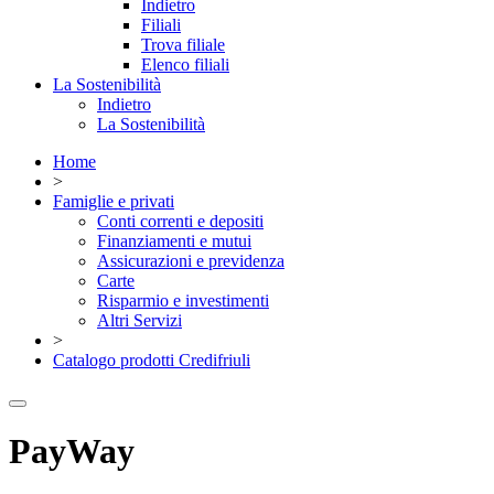
Indietro
Filiali
Trova filiale
Elenco filiali
La Sostenibilità
Indietro
La Sostenibilità
Home
>
Famiglie e privati
Conti correnti e depositi
Finanziamenti e mutui
Assicurazioni e previdenza
Carte
Risparmio e investimenti
Altri Servizi
>
Catalogo prodotti Credifriuli
PayWay