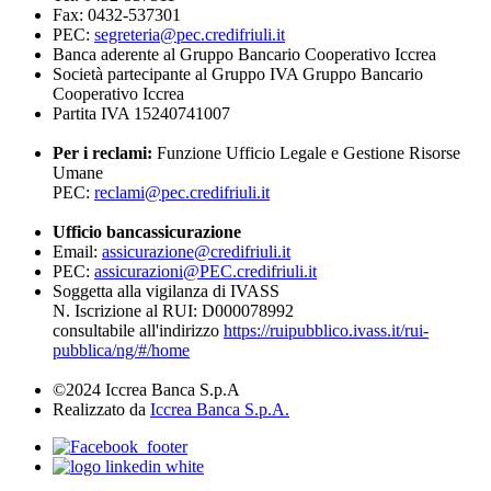
Fax: 0432-537301
PEC:
segreteria@pec.credifriuli.it
Banca aderente al Gruppo Bancario Cooperativo Iccrea
Società partecipante al Gruppo IVA Gruppo Bancario
Cooperativo Iccrea
Partita IVA 15240741007
Per i reclami:
Funzione Ufficio Legale e Gestione Risorse
Umane
PEC:
reclami@pec.credifriuli.it
Ufficio bancassicurazione
Email:
assicurazione@credifriuli.it
PEC:
assicurazioni@PEC.credifriuli.it
Soggetta alla vigilanza di IVASS
N. Iscrizione al RUI: D000078992
consultabile all'indirizzo
https://ruipubblico.ivass.it/rui-
pubblica/ng/#/home
©2024 Iccrea Banca S.p.A
Realizzato da
Iccrea Banca S.p.A.