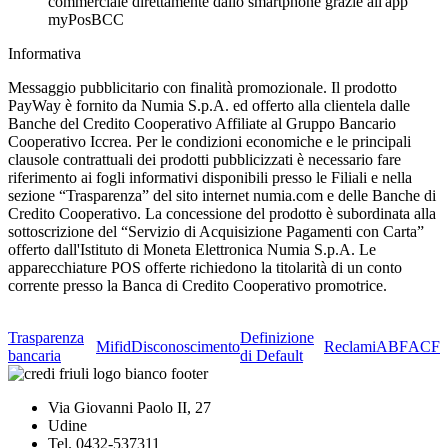
commerciale direttamente dallo smartphone grazie all'app
myPosBCC
Informativa
Messaggio pubblicitario con finalità promozionale. Il prodotto
PayWay è fornito da Numia S.p.A. ed offerto alla clientela dalle
Banche del Credito Cooperativo Affiliate al Gruppo Bancario
Cooperativo Iccrea. Per le condizioni economiche e le principali
clausole contrattuali dei prodotti pubblicizzati è necessario fare
riferimento ai fogli informativi disponibili presso le Filiali e nella
sezione “Trasparenza” del sito internet numia.com e delle Banche di
Credito Cooperativo. La concessione del prodotto è subordinata alla
sottoscrizione del “Servizio di Acquisizione Pagamenti con Carta”
offerto dall'Istituto di Moneta Elettronica Numia S.p.A. Le
apparecchiature POS offerte richiedono la titolarità di un conto
corrente presso la Banca di Credito Cooperativo promotrice.
Trasparenza
Definizione
Mifid
Disconoscimento
Reclami
ABF
ACF
bancaria
di Default
Via Giovanni Paolo II, 27
Udine
Tel. 0432-537311