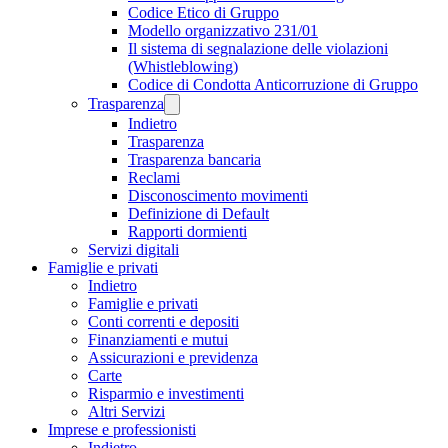
Codice Etico di Gruppo
Modello organizzativo 231/01
Il sistema di segnalazione delle violazioni
(Whistleblowing)
Codice di Condotta Anticorruzione di Gruppo
Trasparenza
Indietro
Trasparenza
Trasparenza bancaria
Reclami
Disconoscimento movimenti
Definizione di Default
Rapporti dormienti
Servizi digitali
Famiglie e privati
Indietro
Famiglie e privati
Conti correnti e depositi
Finanziamenti e mutui
Assicurazioni e previdenza
Carte
Risparmio e investimenti
Altri Servizi
Imprese e professionisti
Indietro