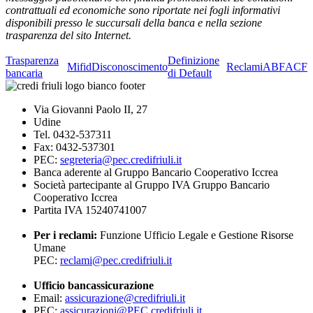
contrattuali ed economiche sono riportate nei fogli informativi
disponibili presso le succursali della banca e nella sezione
trasparenza del sito Internet.
Trasparenza
Definizione
Mifid
Disconoscimento
Reclami
ABF
ACF
bancaria
di Default
Via Giovanni Paolo II, 27
Udine
Tel. 0432-537311
Fax: 0432-537301
PEC:
segreteria@pec.credifriuli.it
Banca aderente al Gruppo Bancario Cooperativo Iccrea
Società partecipante al Gruppo IVA Gruppo Bancario
Cooperativo Iccrea
Partita IVA 15240741007
Per i reclami:
Funzione Ufficio Legale e Gestione Risorse
Umane
PEC:
reclami@pec.credifriuli.it
Ufficio bancassicurazione
Email:
assicurazione@credifriuli.it
PEC:
assicurazioni@PEC.credifriuli.it