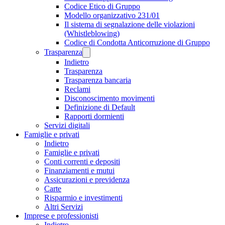
Codice Etico di Gruppo
Modello organizzativo 231/01
Il sistema di segnalazione delle violazioni
(Whistleblowing)
Codice di Condotta Anticorruzione di Gruppo
Trasparenza
Indietro
Trasparenza
Trasparenza bancaria
Reclami
Disconoscimento movimenti
Definizione di Default
Rapporti dormienti
Servizi digitali
Famiglie e privati
Indietro
Famiglie e privati
Conti correnti e depositi
Finanziamenti e mutui
Assicurazioni e previdenza
Carte
Risparmio e investimenti
Altri Servizi
Imprese e professionisti
Indietro