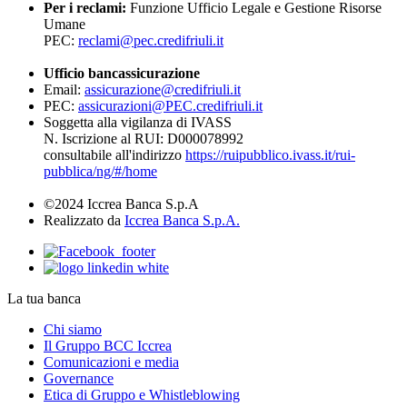
Per i reclami:
Funzione Ufficio Legale e Gestione Risorse
Umane
PEC:
reclami@pec.credifriuli.it
Ufficio bancassicurazione
Email:
assicurazione@credifriuli.it
PEC:
assicurazioni@PEC.credifriuli.it
Soggetta alla vigilanza di IVASS
N. Iscrizione al RUI: D000078992
consultabile all'indirizzo
https://ruipubblico.ivass.it/rui-
pubblica/ng/#/home
©2024 Iccrea Banca S.p.A
Realizzato da
Iccrea Banca S.p.A.
La tua banca
Chi siamo
Il Gruppo BCC Iccrea
Comunicazioni e media
Governance
Etica di Gruppo e Whistleblowing