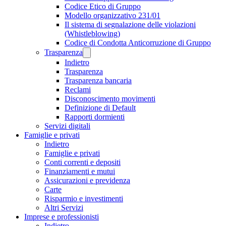
Codice Etico di Gruppo
Modello organizzativo 231/01
Il sistema di segnalazione delle violazioni
(Whistleblowing)
Codice di Condotta Anticorruzione di Gruppo
Trasparenza
Indietro
Trasparenza
Trasparenza bancaria
Reclami
Disconoscimento movimenti
Definizione di Default
Rapporti dormienti
Servizi digitali
Famiglie e privati
Indietro
Famiglie e privati
Conti correnti e depositi
Finanziamenti e mutui
Assicurazioni e previdenza
Carte
Risparmio e investimenti
Altri Servizi
Imprese e professionisti
Indietro