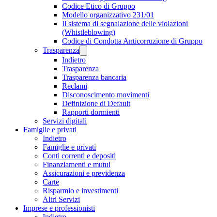
Codice Etico di Gruppo
Modello organizzativo 231/01
Il sistema di segnalazione delle violazioni
(Whistleblowing)
Codice di Condotta Anticorruzione di Gruppo
Trasparenza
Indietro
Trasparenza
Trasparenza bancaria
Reclami
Disconoscimento movimenti
Definizione di Default
Rapporti dormienti
Servizi digitali
Famiglie e privati
Indietro
Famiglie e privati
Conti correnti e depositi
Finanziamenti e mutui
Assicurazioni e previdenza
Carte
Risparmio e investimenti
Altri Servizi
Imprese e professionisti
Indietro