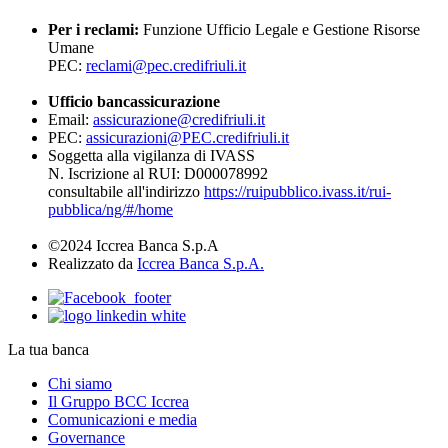
Per i reclami:
Funzione Ufficio Legale e Gestione Risorse
Umane
PEC:
reclami@pec.credifriuli.it
Ufficio bancassicurazione
Email:
assicurazione@credifriuli.it
PEC:
assicurazioni@PEC.credifriuli.it
Soggetta alla vigilanza di IVASS
N. Iscrizione al RUI: D000078992
consultabile all'indirizzo
https://ruipubblico.ivass.it/rui-
pubblica/ng/#/home
©2024 Iccrea Banca S.p.A
Realizzato da
Iccrea Banca S.p.A.
La tua banca
Chi siamo
Il Gruppo BCC Iccrea
Comunicazioni e media
Governance