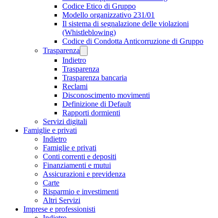
Codice Etico di Gruppo
Modello organizzativo 231/01
Il sistema di segnalazione delle violazioni
(Whistleblowing)
Codice di Condotta Anticorruzione di Gruppo
Trasparenza
Indietro
Trasparenza
Trasparenza bancaria
Reclami
Disconoscimento movimenti
Definizione di Default
Rapporti dormienti
Servizi digitali
Famiglie e privati
Indietro
Famiglie e privati
Conti correnti e depositi
Finanziamenti e mutui
Assicurazioni e previdenza
Carte
Risparmio e investimenti
Altri Servizi
Imprese e professionisti
Indietro