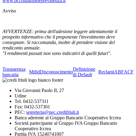
www.bccrisparmioeprevidenza.it
Avviso
AVVERTENZE: prima dell'adesione leggere attentamente il
prospetto informativo che il proponente l'investimento deve
consegnare. Si raccomanda, inoltre di prendere visione del
rendiconto annuale.
"I rendimenti passati non sono indicativi di quelli futuri".
Trasparenza
Definizione
Mifid
Disconoscimento
Reclami
ABF
ACF
bancaria
di Default
Via Giovanni Paolo II, 27
Udine
Tel. 0432-537311
Fax: 0432-537301
PEC:
segreteria@pec.credifriuli.it
Banca aderente al Gruppo Bancario Cooperativo Iccrea
Società partecipante al Gruppo IVA Gruppo Bancario
Cooperativo Iccrea
Partita IVA 15240741007