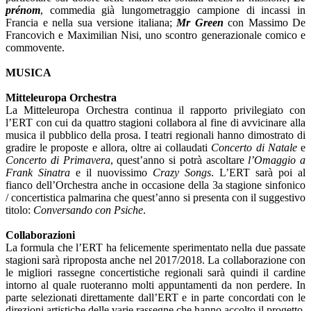
prénom
, commedia già lungometraggio campione di incassi in
Francia e nella sua versione italiana;
Mr Green
con Massimo De
Francovich e Maximilian Nisi, uno scontro generazionale comico e
commovente.
MUSICA
Mitteleuropa Orchestra
La Mitteleuropa Orchestra continua il rapporto privilegiato con
l’ERT con cui da quattro stagioni collabora al fine di avvicinare alla
musica il pubblico della prosa. I teatri regionali hanno dimostrato di
gradire le proposte e allora, oltre ai collaudati
Concerto di Natale
e
Concerto di Primavera
, quest’anno si potrà ascoltare
l’Omaggio a
Frank Sinatra
e il nuovissimo
Crazy Songs
. L’ERT sarà poi al
fianco dell’Orchestra anche in occasione della 3a stagione sinfonico
/ concertistica palmarina che quest’anno si presenta con il suggestivo
titolo:
Conversando con Psiche
.
Collaborazioni
La formula che l’ERT ha felicemente sperimentato nella due passate
stagioni sarà riproposta anche nel 2017/2018. La collaborazione con
le migliori rassegne concertistiche regionali sarà quindi il cardine
intorno al quale ruoteranno molti appuntamenti da non perdere. In
parte selezionati direttamente dall’ERT e in parte concordati con le
direzioni artistiche delle varie rassegne che hanno accolto il progetto,