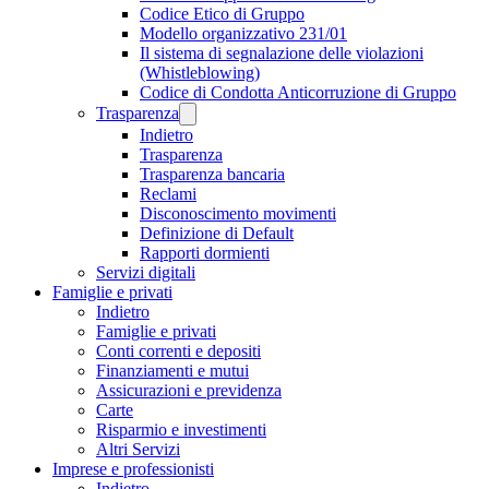
Codice Etico di Gruppo
Modello organizzativo 231/01
Il sistema di segnalazione delle violazioni
(Whistleblowing)
Codice di Condotta Anticorruzione di Gruppo
Trasparenza
Indietro
Trasparenza
Trasparenza bancaria
Reclami
Disconoscimento movimenti
Definizione di Default
Rapporti dormienti
Servizi digitali
Famiglie e privati
Indietro
Famiglie e privati
Conti correnti e depositi
Finanziamenti e mutui
Assicurazioni e previdenza
Carte
Risparmio e investimenti
Altri Servizi
Imprese e professionisti
Indietro