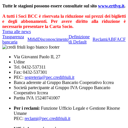
Tutte le stagioni possono essere consultate sul sito
www.ertfvg.it
.
A tutti i Soci BCC è riservata la riduzione sui prezzi dei biglietti
e degli abbonamenti. Per avere diritto alla riduzione è
necessario presentare la Carta Socio.
Torna alle news
Trasparenza
Definizione
Mifid
Disconoscimento
Reclami
ABF
ACF
bancaria
di Default
Via Giovanni Paolo II, 27
Udine
Tel. 0432-537311
Fax: 0432-537301
PEC:
segreteria@pec.credifriuli.it
Banca aderente al Gruppo Bancario Cooperativo Iccrea
Società partecipante al Gruppo IVA Gruppo Bancario
Cooperativo Iccrea
Partita IVA 15240741007
Per i reclami:
Funzione Ufficio Legale e Gestione Risorse
Umane
PEC:
reclami@pec.credifriuli.it