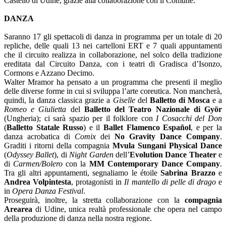
Castello di Udine, grazie alla collaborazione con il Comune.
DANZA
Saranno 17 gli spettacoli di danza in programma per un totale di 20
repliche, delle quali 13 nei cartelloni ERT e 7 quali appuntamenti
che il circuito realizza in collaborazione, nel solco della tradizione
ereditata dal Circuito Danza, con i teatri di Gradisca d’Isonzo,
Cormons e Azzano Decimo.
Walter Mramor ha pensato a un programma che presenti il meglio
delle diverse forme in cui si sviluppa l’arte coreutica. Non mancherà,
quindi, la danza classica grazie a
Giselle
del
Balletto di Mosca
e a
Romeo e Giulietta
del
Balletto del Teatro Nazionale di Györ
(Ungheria); ci sarà spazio per il folklore con
I Cosacchi del Don
(
Balletto Statale Russo
) e il
Ballet Flamenco Español
, e per la
danza acrobatica di
Comix
dei
No Gravity Dance Company
.
Graditi i ritorni della compagnia
Mvula Sungani Physical Dance
(
Odyssey Ballet
), di
Night Garden
dell’
Evolution Dance Theater
e
di
Carmen/Bolero
con la
MM Contemporary Dance Company
.
Tra gli altri appuntamenti, segnaliamo le étoile
Sabrina Brazzo
e
Andrea Volpintesta
, protagonisti in
Il mantello di pelle di drago
e
in
Opera Danza Festival
.
Proseguirà, inoltre, la stretta collaborazione con la
compagnia
Arearea
di Udine, unica realtà professionale che opera nel campo
della produzione di danza nella nostra regione.