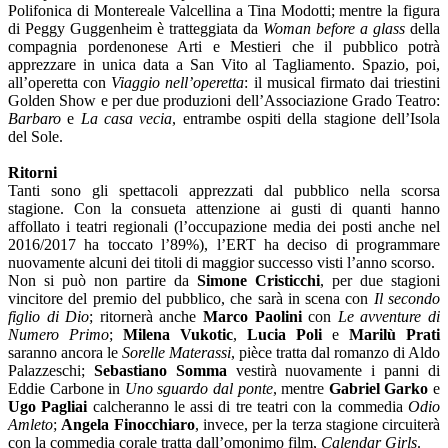
Polifonica di Montereale Valcellina a Tina Modotti; mentre la figura
di Peggy Guggenheim è tratteggiata da
Woman before a glass
della
compagnia pordenonese Arti e Mestieri che il pubblico potrà
apprezzare in unica data a San Vito al Tagliamento. Spazio, poi,
all’operetta con
Viaggio nell’operetta
: il musical firmato dai triestini
Golden Show e per due produzioni dell’Associazione Grado Teatro:
Barbaro
e
La casa vecia
, entrambe ospiti della stagione dell’Isola
del Sole.
Ritorni
Tanti sono gli spettacoli apprezzati dal pubblico nella scorsa
stagione. Con la consueta attenzione ai gusti di quanti hanno
affollato i teatri regionali (l’occupazione media dei posti anche nel
2016/2017 ha toccato l’89%), l’ERT ha deciso di programmare
nuovamente alcuni dei titoli di maggior successo visti l’anno scorso.
Non si può non partire da
Simone Cristicchi
, per due stagioni
vincitore del premio del pubblico, che sarà in scena con
Il secondo
figlio di Dio
; ritornerà anche
Marco Paolini
con
Le avventure di
Numero Primo
;
Milena Vukotic
,
Lucia Poli
e
Marilù Prati
saranno ancora le
Sorelle Materassi
, pièce tratta dal romanzo di Aldo
Palazzeschi;
Sebastiano Somma
vestirà nuovamente i panni di
Eddie Carbone in
Uno sguardo dal ponte
, mentre
Gabriel Garko
e
Ugo Pagliai
calcheranno le assi di tre teatri con la commedia
Odio
Amleto
;
Angela Finocchiaro
, invece, per la terza stagione circuiterà
con la commedia corale tratta dall’omonimo film,
Calendar Girls
.