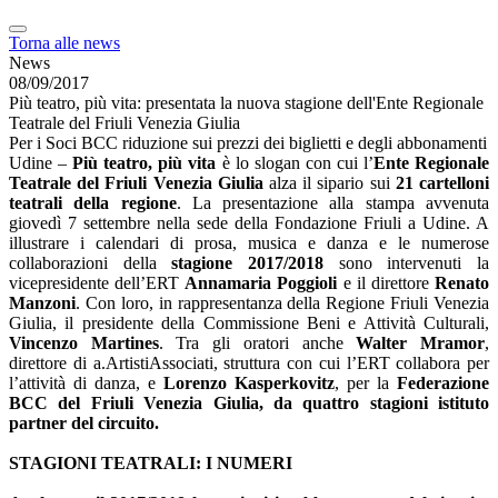
Torna alle news
News
08/09/2017
Più teatro, più vita: presentata la nuova stagione dell'Ente Regionale
Teatrale del Friuli Venezia Giulia
Per i Soci BCC riduzione sui prezzi dei biglietti e degli abbonamenti
Udine –
Più teatro, più vita
è lo slogan con cui l’
Ente Regionale
Teatrale del Friuli Venezia Giulia
alza il sipario sui
21 cartelloni
teatrali della regione
. La presentazione alla stampa avvenuta
giovedì 7 settembre nella sede della Fondazione Friuli a Udine. A
illustrare i calendari di prosa, musica e danza e le numerose
collaborazioni della
stagione 2017/2018
sono intervenuti la
vicepresidente dell’ERT
Annamaria Poggioli
e il direttore
Renato
Manzoni
. Con loro, in rappresentanza della Regione Friuli Venezia
Giulia, il presidente della Commissione Beni e Attività Culturali,
Vincenzo Martines
. Tra gli oratori anche
Walter Mramor
,
direttore di a.ArtistiAssociati, struttura con cui l’ERT collabora per
l’attività di danza, e
Lorenzo Kasperkovitz
, per la
Federazione
BCC del Friuli Venezia Giulia, da quattro stagioni istituto
partner del circuito.
STAGIONI TEATRALI: I NUMERI