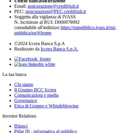
Ufficio bancassicurazione
Email:
assicurazione@credifriuli.it
PEC:
assicurazioni@PEC.credifriuli.it
Soggetta alla vigilanza di IVASS
N. Iscrizione al RUI: D000078992
consultabile all'indirizzo
https://ruipubblico.ivass.it/rui-
pubblica/ng/#/home
©2024 Iccrea Banca S.p.A
Realizzato da
Iccrea Banca S.p.A.
La tua banca
Chi siamo
Il Gruppo BCC Iccrea
Comunicazioni e media
Governance
Etica di Gruppo e Whistleblowing
Investor Relations
Bilanci
Pillar III - informativa al pubblico