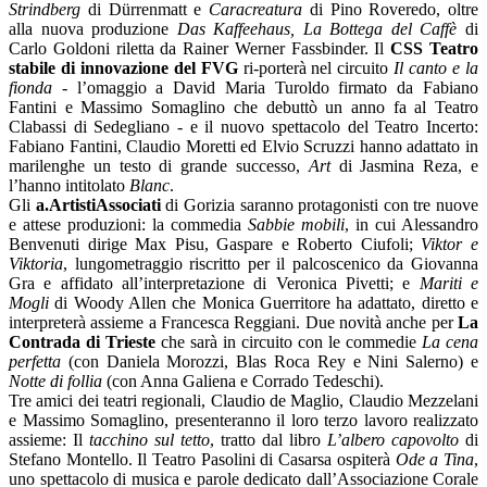
Strindberg
di Dürrenmatt e
Caracreatura
di Pino Roveredo, oltre
alla nuova produzione
Das Kaffeehaus, La Bottega del Caffè
di
Carlo Goldoni riletta da Rainer Werner Fassbinder. Il
CSS Teatro
stabile di innovazione del FVG
ri-porterà nel circuito
Il canto e la
fionda
- l’omaggio a David Maria Turoldo firmato da Fabiano
Fantini e Massimo Somaglino che debuttò un anno fa al Teatro
Clabassi di Sedegliano - e il nuovo spettacolo del Teatro Incerto:
Fabiano Fantini, Claudio Moretti ed Elvio Scruzzi hanno adattato in
marilenghe un testo di grande successo,
Art
di Jasmina Reza, e
l’hanno intitolato
Blanc
.
Gli
a.ArtistiAssociati
di Gorizia saranno protagonisti con tre nuove
e attese produzioni: la commedia
Sabbie mobili
, in cui Alessandro
Benvenuti dirige Max Pisu, Gaspare e Roberto Ciufoli;
Viktor e
Viktoria
, lungometraggio riscritto per il palcoscenico da Giovanna
Gra e affidato all’interpretazione di Veronica Pivetti; e
Mariti e
Mogli
di Woody Allen che Monica Guerritore ha adattato, diretto e
interpreterà assieme a Francesca Reggiani. Due novità anche per
La
Contrada di Trieste
che sarà in circuito con le commedie
La cena
perfetta
(con Daniela Morozzi, Blas Roca Rey e Nini Salerno) e
Notte di follia
(con Anna Galiena e Corrado Tedeschi).
Tre amici dei teatri regionali, Claudio de Maglio, Claudio Mezzelani
e Massimo Somaglino, presenteranno il loro terzo lavoro realizzato
assieme: Il
tacchino sul tetto
, tratto dal libro
L’albero capovolto
di
Stefano Montello. Il Teatro Pasolini di Casarsa ospiterà
Ode a Tina
,
uno spettacolo di musica e parole dedicato dall’Associazione Corale