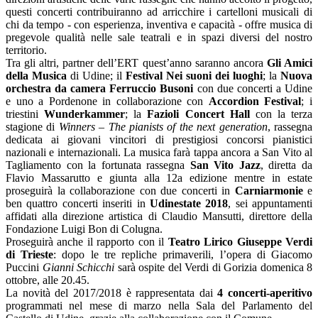
questi concerti contribuiranno ad arricchire i cartelloni musicali di
chi da tempo - con esperienza, inventiva e capacità - offre musica di
pregevole qualità nelle sale teatrali e in spazi diversi del nostro
territorio.
Tra gli altri, partner dell’ERT quest’anno saranno ancora
Gli Amici
della Musica
di Udine; il
Festival Nei suoni dei luoghi
; la
Nuova
orchestra da camera Ferruccio Busoni
con due concerti a Udine
e uno a Pordenone in collaborazione con
Accordion Festival
; i
triestini
Wunderkammer
; la
Fazioli Concert Hall
con la terza
stagione di
Winners – The pianists of the next generation
, rassegna
dedicata ai giovani vincitori di prestigiosi concorsi pianistici
nazionali e internazionali. La musica farà tappa ancora a San Vito al
Tagliamento con la fortunata rassegna
San Vito Jazz
, diretta da
Flavio Massarutto e giunta alla 12a edizione mentre in estate
proseguirà la collaborazione con due concerti in
Carniarmonie
e
ben quattro concerti inseriti in
Udinestate 2018
, sei appuntamenti
affidati alla direzione artistica di Claudio Mansutti, direttore della
Fondazione Luigi Bon di Colugna.
Proseguirà anche il rapporto con il
Teatro Lirico Giuseppe Verdi
di Trieste
: dopo le tre repliche primaverili, l’opera di Giacomo
Puccini
Gianni Schicchi
sarà ospite del Verdi di Gorizia domenica 8
ottobre, alle 20.45.
La novità del 2017/2018 è rappresentata dai
4 concerti-aperitivo
programmati nel mese di marzo nella Sala del Parlamento del