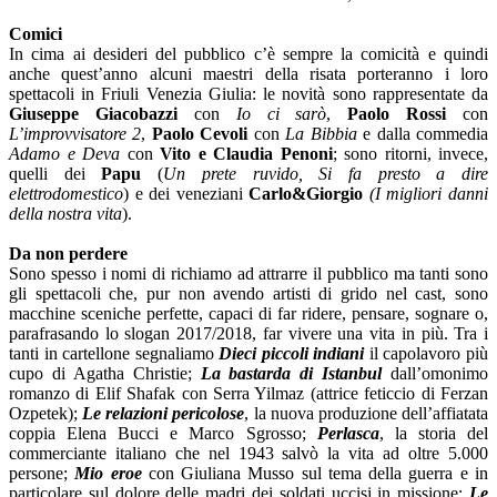
Comici
In cima ai desideri del pubblico c’è sempre la comicità e quindi
anche quest’anno alcuni maestri della risata porteranno i loro
spettacoli in Friuli Venezia Giulia: le novità sono rappresentate da
Giuseppe Giacobazzi
con
Io ci sarò
,
Paolo Rossi
con
L’improvvisatore 2
,
Paolo Cevoli
con
La Bibbia
e dalla commedia
Adamo e Deva
con
Vito e Claudia Penoni
; sono ritorni, invece,
quelli dei
Papu
(
Un prete ruvido, Si fa presto a dire
elettrodomestico
) e dei veneziani
Carlo&Giorgio
(I migliori danni
della nostra vita
).
Da non perdere
Sono spesso i nomi di richiamo ad attrarre il pubblico ma tanti sono
gli spettacoli che, pur non avendo artisti di grido nel cast, sono
macchine sceniche perfette, capaci di far ridere, pensare, sognare o,
parafrasando lo slogan 2017/2018, far vivere una vita in più. Tra i
tanti in cartellone segnaliamo
Dieci piccoli indiani
il capolavoro più
cupo di Agatha Christie;
La bastarda di Istanbul
dall’omonimo
romanzo di Elif Shafak con Serra Yilmaz (attrice feticcio di Ferzan
Ozpetek);
Le relazioni pericolose
, la nuova produzione dell’affiatata
coppia Elena Bucci e Marco Sgrosso;
Perlasca
, la storia del
commerciante italiano che nel 1943 salvò la vita ad oltre 5.000
persone;
Mio eroe
con Giuliana Musso sul tema della guerra e in
particolare sul dolore delle madri dei soldati uccisi in missione;
Le