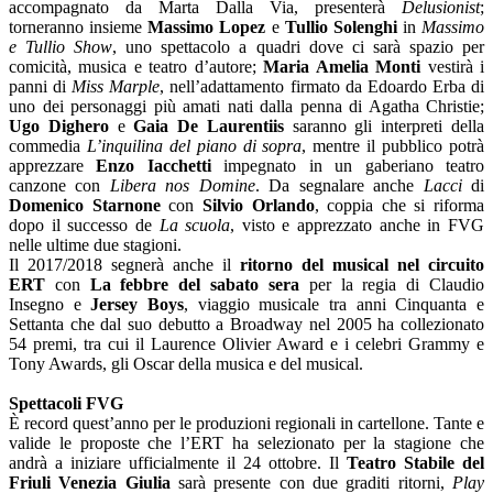
accompagnato da Marta Dalla Via, presenterà
Delusionist
;
torneranno insieme
Massimo Lopez
e
Tullio Solenghi
in
Massimo
e Tullio Show
, uno spettacolo a quadri dove ci sarà spazio per
comicità, musica e teatro d’autore;
Maria Amelia Monti
vestirà i
panni di
Miss Marple
, nell’adattamento firmato da Edoardo Erba di
uno dei personaggi più amati nati dalla penna di Agatha Christie;
Ugo Dighero
e
Gaia De Laurentiis
saranno gli interpreti della
commedia
L’inquilina del piano di sopra
, mentre il pubblico potrà
apprezzare
Enzo Iacchetti
impegnato in un gaberiano teatro
canzone con
Libera nos Domine
. Da segnalare anche
Lacci
di
Domenico Starnone
con
Silvio Orlando
, coppia che si riforma
dopo il successo de
La scuola
, visto e apprezzato anche in FVG
nelle ultime due stagioni.
Il 2017/2018 segnerà anche il
ritorno del musical nel circuito
ERT
con
La febbre del sabato sera
per la regia di Claudio
Insegno e
Jersey Boys
, viaggio musicale tra anni Cinquanta e
Settanta che dal suo debutto a Broadway nel 2005 ha collezionato
54 premi, tra cui il Laurence Olivier Award e i celebri Grammy e
Tony Awards, gli Oscar della musica e del musical.
Spettacoli FVG
È record quest’anno per le produzioni regionali in cartellone. Tante e
valide le proposte che l’ERT ha selezionato per la stagione che
andrà a iniziare ufficialmente il 24 ottobre. Il
Teatro Stabile del
Friuli Venezia Giulia
sarà presente con due graditi ritorni,
Play