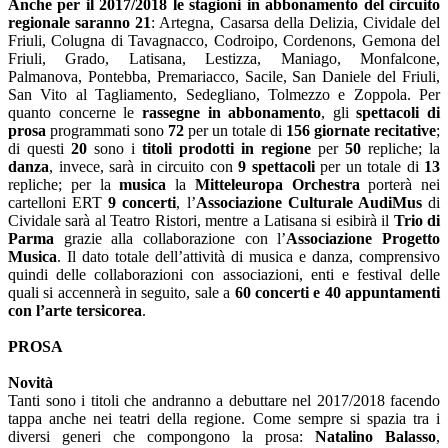
Anche per il 2017/2018 le stagioni in abbonamento del circuito
regionale saranno 21
: Artegna, Casarsa della Delizia, Cividale del
Friuli, Colugna di Tavagnacco, Codroipo, Cordenons, Gemona del
Friuli, Grado, Latisana, Lestizza, Maniago, Monfalcone,
Palmanova, Pontebba, Premariacco, Sacile, San Daniele del Friuli,
San Vito al Tagliamento, Sedegliano, Tolmezzo e Zoppola. Per
quanto concerne le
rassegne in abbonamento
, gli
spettacoli di
prosa
programmati sono
72
per un totale di
156 giornate recitative
;
di questi
20
sono i
titoli prodotti in regione
per
50
repliche; la
danza
, invece, sarà in circuito con
9 spettacoli
per un totale di
13
repliche; per la
musica
la
Mitteleuropa Orchestra
porterà nei
cartelloni ERT
9 concerti
, l’
Associazione Culturale AudiMus
di
Cividale sarà al Teatro Ristori, mentre a Latisana si esibirà il
Trio di
Parma
grazie alla collaborazione con l’
Associazione Progetto
Musica
. Il dato totale dell’attività di musica e danza, comprensivo
quindi delle collaborazioni con associazioni, enti e festival delle
quali si accennerà in seguito, sale a
60 concerti e 40 appuntamenti
con l’arte tersicorea
.
PROSA
Novità
Tanti sono i titoli che andranno a debuttare nel 2017/2018 facendo
tappa anche nei teatri della regione. Come sempre si spazia tra i
diversi generi che compongono la prosa:
Natalino Balasso
,