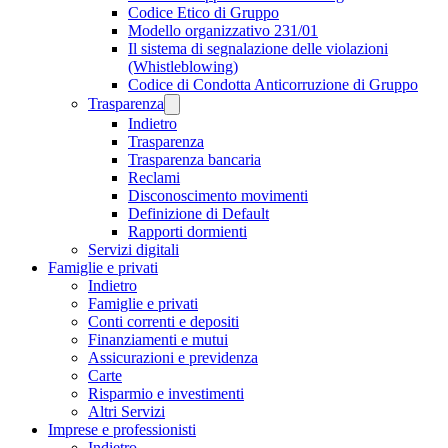
Codice Etico di Gruppo
Modello organizzativo 231/01
Il sistema di segnalazione delle violazioni
(Whistleblowing)
Codice di Condotta Anticorruzione di Gruppo
Trasparenza
Indietro
Trasparenza
Trasparenza bancaria
Reclami
Disconoscimento movimenti
Definizione di Default
Rapporti dormienti
Servizi digitali
Famiglie e privati
Indietro
Famiglie e privati
Conti correnti e depositi
Finanziamenti e mutui
Assicurazioni e previdenza
Carte
Risparmio e investimenti
Altri Servizi
Imprese e professionisti
Indietro