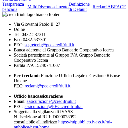
Trasparenza
Definizione
Mifid
Disconoscimento
Reclami
ABF
ACF
bancaria
di Default
Via Giovanni Paolo II, 27
Udine
Tel. 0432-537311
Fax: 0432-537301
PEC:
segreteria@pec.credifriuli.it
Banca aderente al Gruppo Bancario Cooperativo Iccrea
Società partecipante al Gruppo IVA Gruppo Bancario
Cooperativo Iccrea
Partita IVA 15240741007
Per i reclami:
Funzione Ufficio Legale e Gestione Risorse
Umane
PEC:
reclami@pec.credifriuli.it
Ufficio bancassicurazione
Email:
assicurazione@credifriuli.it
PEC:
assicurazioni@PEC.credifriuli.it
Soggetta alla vigilanza di IVASS
N. Iscrizione al RUI: D000078992
consultabile all'indirizzo
https://ruipubblico.ivass.it/rui-
pubblica/ng/#/home