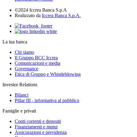
©2024 Iccrea Banca S.p.A
Realizzato da
Iccrea Banca S.p.A.
La tua banca
Chi siamo
Il Gruppo BCC Iccrea
Comunicazioni e media
Governance
Etica di Gruppo e Whistleblowing
Investor Relations
Bilanci
Pillar III - informativa al pubblico
Famiglie e privati
Conti correnti e depositi
Finanziamenti e mutui
Assicurazioni e previdenza