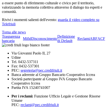
a essere punto di riferimento culturale e civico per il territorio,
valorizzando la memoria collettiva attraverso il dialogo tra esperti e
comunità.
Rivivi i momenti salienti dell'evento:
guarda il video completo su
Telefriuli
Torna alle news
Trasparenza
Definizione
Mifid
Disconoscimento
Reclami
ABF
ACF
bancaria
di Default
Via Giovanni Paolo II, 27
Udine
Tel. 0432-537311
Fax: 0432-537301
PEC:
segreteria@pec.credifriuli.it
Banca aderente al Gruppo Bancario Cooperativo Iccrea
Società partecipante al Gruppo IVA Gruppo Bancario
Cooperativo Iccrea
Partita IVA 15240741007
Per i reclami:
Funzione Ufficio Legale e Gestione Risorse
Umane
PEC:
reclami@pec.credifriuli.it