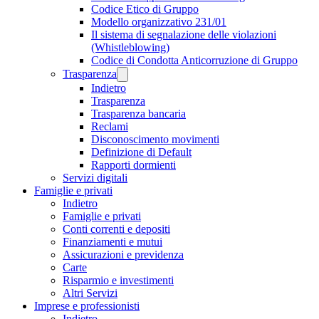
Codice Etico di Gruppo
Modello organizzativo 231/01
Il sistema di segnalazione delle violazioni
(Whistleblowing)
Codice di Condotta Anticorruzione di Gruppo
Trasparenza
Indietro
Trasparenza
Trasparenza bancaria
Reclami
Disconoscimento movimenti
Definizione di Default
Rapporti dormienti
Servizi digitali
Famiglie e privati
Indietro
Famiglie e privati
Conti correnti e depositi
Finanziamenti e mutui
Assicurazioni e previdenza
Carte
Risparmio e investimenti
Altri Servizi
Imprese e professionisti
Indietro