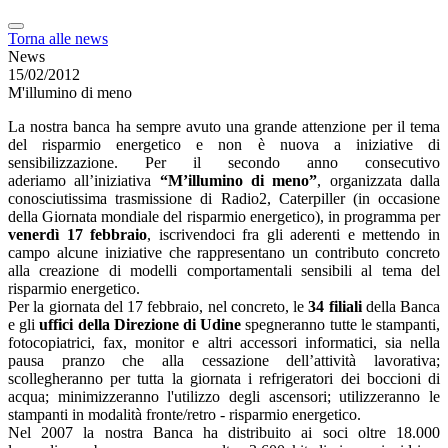
Torna alle news
News
15/02/2012
M'illumino di meno
La nostra banca ha sempre avuto una grande attenzione per il tema
del risparmio energetico e non è nuova a iniziative di
sensibilizzazione. Per il secondo anno consecutivo
aderiamo all’iniziativa
“M’illumino di meno”
, organizzata dalla
conosciutissima trasmissione di Radio2, Caterpiller (in occasione
della Giornata mondiale del risparmio energetico), in programma per
venerdì 17 febbraio
, iscrivendoci fra gli aderenti e mettendo in
campo alcune iniziative che rappresentano un contributo concreto
alla creazione di modelli comportamentali sensibili al tema del
risparmio energetico.
Per la giornata del 17 febbraio, nel concreto, le
34 filiali
della Banca
e gli
uffici della Direzione di Udine
spegneranno tutte le stampanti,
fotocopiatrici, fax, monitor e altri accessori informatici, sia nella
pausa pranzo che alla cessazione dell’attività lavorativa;
scollegheranno per tutta la giornata i refrigeratori dei boccioni di
acqua; minimizzeranno l'utilizzo degli ascensori; utilizzeranno le
stampanti in modalità fronte/retro - risparmio energetico.
Nel 2007 la nostra Banca ha distribuito ai soci oltre 18.000