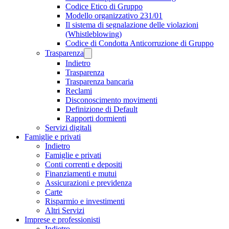
Codice Etico di Gruppo
Modello organizzativo 231/01
Il sistema di segnalazione delle violazioni
(Whistleblowing)
Codice di Condotta Anticorruzione di Gruppo
Trasparenza
Indietro
Trasparenza
Trasparenza bancaria
Reclami
Disconoscimento movimenti
Definizione di Default
Rapporti dormienti
Servizi digitali
Famiglie e privati
Indietro
Famiglie e privati
Conti correnti e depositi
Finanziamenti e mutui
Assicurazioni e previdenza
Carte
Risparmio e investimenti
Altri Servizi
Imprese e professionisti
Indietro