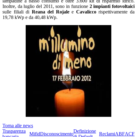
lampadine a basso consumo e oltre 3.600 kit di risparmio idrico.
Inoltre, da luglio del 2011, sono in funzione
2 impianti fotovoltaici
sulle filiali di
Reana del Rojale
e
Cavalicco
rispettivamente da
19,78 kWp e da 40,48 kWp.
Torna alle news
Trasparenza
Definizione
Mifid
Disconoscimento
Reclami
ABF
ACF
bancaria
di Default