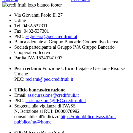
Via Giovanni Paolo II, 27
Udine
Tel. 0432-537311
Fax: 0432-537301
PEC:
segreteria@pec.credifriuli.it
Banca aderente al Gruppo Bancario Cooperativo Iccrea
Società partecipante al Gruppo IVA Gruppo Bancario
Cooperativo Iccrea
Partita IVA 15240741007
Per i reclami:
Funzione Ufficio Legale e Gestione Risorse
Umane
PEC:
reclami@pec.credifriuli.it
Ufficio bancassicurazione
Email:
assicurazione@credifriuli.it
PEC:
assicurazioni@PEC.credifriuli.it
Soggetta alla vigilanza di IVASS
N. Iscrizione al RUI: D000078992
consultabile all'indirizzo
https://ruipubblico.ivass.it/rui-
pubblica/ng/#/home
©2024 Iccrea Banca S.p.A