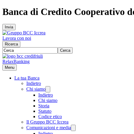
Banca di Credito Cooperativo del
Invia
Lavora con noi
Ricerca
Cerca
RelaxBanking
Menu
La tua Banca
Indietro
Chi siamo
Indietro
Chi siamo
Storia
Statuto
Codice etico
Il Gruppo BCC Iccrea
Comunicazioni e media
Indietro