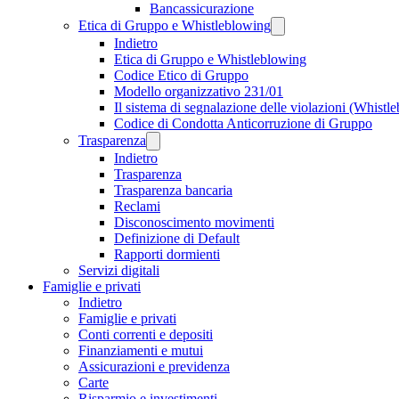
Bancassicurazione
Etica di Gruppo e Whistleblowing
Indietro
Etica di Gruppo e Whistleblowing
Codice Etico di Gruppo
Modello organizzativo 231/01
Il sistema di segnalazione delle violazioni (Whistl
Codice di Condotta Anticorruzione di Gruppo
Trasparenza
Indietro
Trasparenza
Trasparenza bancaria
Reclami
Disconoscimento movimenti
Definizione di Default
Rapporti dormienti
Servizi digitali
Famiglie e privati
Indietro
Famiglie e privati
Conti correnti e depositi
Finanziamenti e mutui
Assicurazioni e previdenza
Carte
Risparmio e investimenti