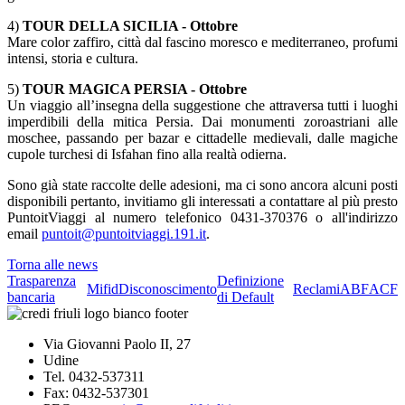
4)
TOUR DELLA SICILIA - Ottobre
Mare color zaffiro, città dal fascino moresco e mediterraneo, profumi
intensi, storia e cultura.
5)
TOUR MAGICA PERSIA - Ottobre
Un viaggio all’insegna della suggestione che attraversa tutti i luoghi
imperdibili della mitica Persia. Dai monumenti zoroastriani alle
moschee, passando per bazar e cittadelle medievali, dalle magiche
cupole turchesi di Isfahan fino alla realtà odierna.
Sono già state raccolte delle adesioni, ma ci sono ancora alcuni posti
disponibili pertanto, invitiamo gli interessati a contattare al più presto
PuntoitViaggi al numero telefonico 0431-370376 o all'indirizzo
email
puntoit@puntoitviaggi.191.it
.
Torna alle news
Trasparenza
Definizione
Mifid
Disconoscimento
Reclami
ABF
ACF
bancaria
di Default
Via Giovanni Paolo II, 27
Udine
Tel. 0432-537311
Fax: 0432-537301