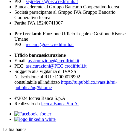
PEC:
segreteria@pec.credifriuli.it
Banca aderente al Gruppo Bancario Cooperativo Iccrea
Società partecipante al Gruppo IVA Gruppo Bancario
Cooperativo Iccrea
Partita IVA 15240741007
Per i reclami:
Funzione Ufficio Legale e Gestione Risorse
Umane
PEC:
reclami@pec.credifriuli.it
Ufficio bancassicurazione
Email:
assicurazione@credifriuli.it
PEC:
assicurazioni@PEC.credifriuli.it
Soggetta alla vigilanza di IVASS
N. Iscrizione al RUI: D000078992
consultabile all'indirizzo
https://ruipubblico.ivass.it/rui-
pubblica/ng/#/home
©2024 Iccrea Banca S.p.A
Realizzato da
Iccrea Banca S.p.A.
La tua banca