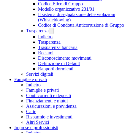
Codice Etico di Gruppo
Modello organizzativo 231/01
Il sistema di segnalazione delle violazioni
(Whistleblowing)
Codice di Condotta Anticorruzione di Gruppo
Trasparenza
Indietro
Trasparenza
Trasparenza bancaria
Reclami
Disconoscimento movimenti
Definizione di Default
Rapporti dormienti
Servizi digitali
Famiglie e privati
Indietro
Famiglie e privati
Conti correnti e depositi
Finanziamenti e mutui
Assicurazioni e previdenza
Carte
Risparmio e investimenti
Altri Servizi
Imprese e professionisti
Indietro