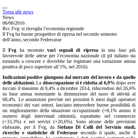
Torna alle news
News
06/06/2016
Bcc Fvg: si risveglia l’economia regionale
Il Fvg ha buone prospettive di ripresa nel secondo semestre
dell’anno, secondo Federcasse
Il
Fvg
ha mostrato
vari segnali di ripresa
in una fase più
favorevole delle attese per l’economia nazionale (il pil italiano sta
tornando a crescere e dovrebbe far registrare una variazione annua
positiva di poco superiore all’1%, nel 2016).
Indicazioni positive giungono dal mercato del lavoro e da quello
delle abitazioni.
La
disoccupazione si è ridotta al 6,9%
dopo aver
toccato il massimo di 9,4% a dicembre 2014, riducendosi del 26,6%
su base annua nonostante la diminuzione del tasso di attività al
68,4%. Le assunzioni previste nei prossimi 6 mesi dagli operatori
economici dei vari settori, lasciano intravedere buone possibilità di
un miglioramento della situazione occupazionale (+8,1% annuo il
numero degli intervistati ottimisti), soprattutto nel commercio
(+33,3%) e nei servizi (+20,6%). Sono alcune delle previsioni
elaborate, per il Fvg, da
Stefano Di Colli del Servizio studi,
ricerche e statistiche di Federasse
secondo il quale, anche il