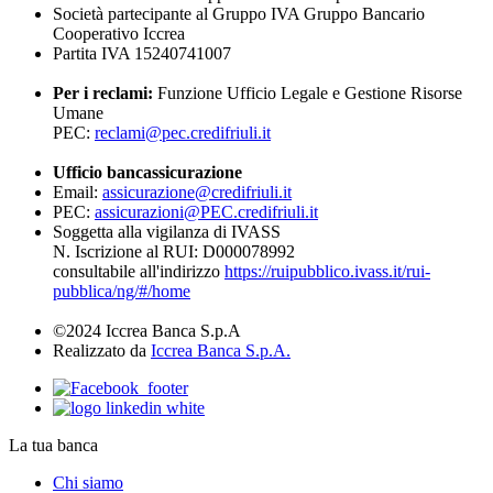
Società partecipante al Gruppo IVA Gruppo Bancario
Cooperativo Iccrea
Partita IVA 15240741007
Per i reclami:
Funzione Ufficio Legale e Gestione Risorse
Umane
PEC:
reclami@pec.credifriuli.it
Ufficio bancassicurazione
Email:
assicurazione@credifriuli.it
PEC:
assicurazioni@PEC.credifriuli.it
Soggetta alla vigilanza di IVASS
N. Iscrizione al RUI: D000078992
consultabile all'indirizzo
https://ruipubblico.ivass.it/rui-
pubblica/ng/#/home
©2024 Iccrea Banca S.p.A
Realizzato da
Iccrea Banca S.p.A.
La tua banca
Chi siamo