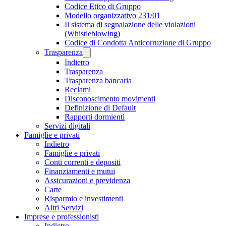
Codice Etico di Gruppo
Modello organizzativo 231/01
Il sistema di segnalazione delle violazioni
(Whistleblowing)
Codice di Condotta Anticorruzione di Gruppo
Trasparenza
Indietro
Trasparenza
Trasparenza bancaria
Reclami
Disconoscimento movimenti
Definizione di Default
Rapporti dormienti
Servizi digitali
Famiglie e privati
Indietro
Famiglie e privati
Conti correnti e depositi
Finanziamenti e mutui
Assicurazioni e previdenza
Carte
Risparmio e investimenti
Altri Servizi
Imprese e professionisti
Indietro