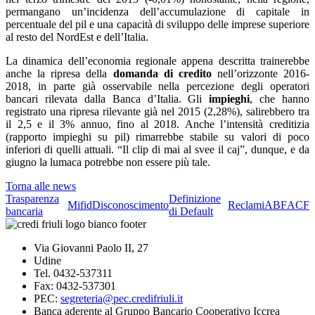
permangano un’incidenza dell’accumulazione di capitale in
percentuale del pil e una capacità di sviluppo delle imprese superiore
al resto del NordEst e dell’Italia.
La dinamica dell’economia regionale appena descritta trainerebbe
anche la ripresa della
domanda di credito
nell’orizzonte 2016-
2018, in parte già osservabile nella percezione degli operatori
bancari rilevata dalla Banca d’Italia. Gli
impieghi
, che hanno
registrato una ripresa rilevante già nel 2015 (2,28%), salirebbero tra
il 2,5 e il 3% annuo, fino al 2018. Anche l’intensità creditizia
(rapporto impieghi su pil) rimarrebbe stabile su valori di poco
inferiori di quelli attuali. “Il clip di mai al svee il caj”, dunque, e da
giugno la lumaca potrebbe non essere più tale.
Torna alle news
Trasparenza
Definizione
Mifid
Disconoscimento
Reclami
ABF
ACF
bancaria
di Default
Via Giovanni Paolo II, 27
Udine
Tel. 0432-537311
Fax: 0432-537301
PEC:
segreteria@pec.credifriuli.it
Banca aderente al Gruppo Bancario Cooperativo Iccrea