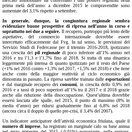
mercato immobiliare ha confermato i dati positivi registrati nella
prima metà dell’anno: a dicembre 2015 le compravendite sono
aumentate del 3,1% rispetto a settembre.
In generale, dunque, la congiuntura regionale sembra
evidenziare buone prospettive di ripresa nell’anno in corso e
soprattutto nei due a seguire.
Il recupero, purtroppo più lento delle
aspettative, del commercio internazionale dovrebbe essere
intercettato efficacemente dal Fvg. In tal senso, le previsioni del
Servizio Studi di Federcasse per il triennio 2016-2018, ipotizzano
una crescita del
pil regionale
di poco inferiore all’1% annuo nel
2016 e tra l’1,3 e l’1,7% fino al 2018. Si tratta di una dinamica
leggermente più intensa di quanto ipotizzato per il resto del Paese
(+1% nel 2016 contro +1,3% nel 2017, +1,5% nel 2018) e che tiene
anche conto della maggior reattività al ciclo economico già
dimostrata in passato. La ripresa sarebbe trainata dalle
esportazioni
e dal marginale recupero dei
consumi
, in crescita dello 0,9% nel
2016 e a tassi di poco superiori all’1% tra il 2017 e il 2018 grazie
anche alla riduzione della disoccupazione. Quest’ultima dovrebbe
essersi lasciata alle spalle, nel 2015, il punto di massimo (8% in
media d’anno) per ridursi gradualmente fino al 6,8% nel 2018
(ancora circa il doppio di quello pre-crisi, il 3,4% del 2007).
Un indicatore anticipatore dell’attività economica friulana, quale il
numero di imprese
, ha registrato un marginale calo su base annua
nel terzo trimestre del 2015 (-0,01%) nonostante, nella regione,