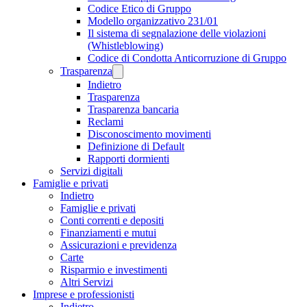
Codice Etico di Gruppo
Modello organizzativo 231/01
Il sistema di segnalazione delle violazioni
(Whistleblowing)
Codice di Condotta Anticorruzione di Gruppo
Trasparenza
Indietro
Trasparenza
Trasparenza bancaria
Reclami
Disconoscimento movimenti
Definizione di Default
Rapporti dormienti
Servizi digitali
Famiglie e privati
Indietro
Famiglie e privati
Conti correnti e depositi
Finanziamenti e mutui
Assicurazioni e previdenza
Carte
Risparmio e investimenti
Altri Servizi
Imprese e professionisti
Indietro