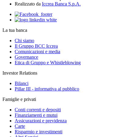
Realizzato da
Iccrea Banca S.p.A.
La tua banca
Chi siamo
Il Gruppo BCC Iccrea
Comunicazioni e media
Governance
Etica di Gruppo e Whistleblowing
Investor Relations
Bilanci
Pillar III - informativa al pubblico
Famiglie e privati
Conti correnti e depositi
Finanziamenti e mutui
Assicurazioni e previdenza
Carte
Risparmio e investimenti