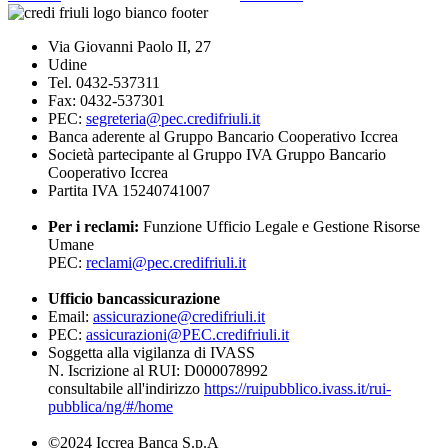
Via Giovanni Paolo II, 27
Udine
Tel. 0432-537311
Fax: 0432-537301
PEC:
segreteria@pec.credifriuli.it
Banca aderente al Gruppo Bancario Cooperativo Iccrea
Società partecipante al Gruppo IVA Gruppo Bancario
Cooperativo Iccrea
Partita IVA 15240741007
Per i reclami:
Funzione Ufficio Legale e Gestione Risorse
Umane
PEC:
reclami@pec.credifriuli.it
Ufficio bancassicurazione
Email:
assicurazione@credifriuli.it
PEC:
assicurazioni@PEC.credifriuli.it
Soggetta alla vigilanza di IVASS
N. Iscrizione al RUI: D000078992
consultabile all'indirizzo
https://ruipubblico.ivass.it/rui-
pubblica/ng/#/home
©2024 Iccrea Banca S.p.A