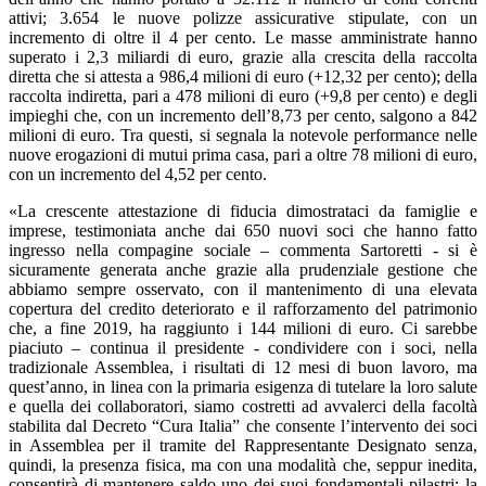
attivi; 3.654 le nuove polizze assicurative stipulate, con un
incremento di oltre il 4 per cento. Le masse amministrate hanno
superato i 2,3 miliardi di euro, grazie alla crescita della raccolta
diretta che si attesta a 986,4 milioni di euro (+12,32 per cento); della
raccolta indiretta, pari a 478 milioni di euro (+9,8 per cento) e degli
impieghi che, con un incremento dell’8,73 per cento, salgono a 842
milioni di euro. Tra questi, si segnala la notevole performance nelle
nuove erogazioni di mutui prima casa, pari a oltre 78 milioni di euro,
con un incremento del 4,52 per cento.
«La crescente attestazione di fiducia dimostrataci da famiglie e
imprese, testimoniata anche dai 650 nuovi soci che hanno fatto
ingresso nella compagine sociale – commenta Sartoretti - si è
sicuramente generata anche grazie alla prudenziale gestione che
abbiamo sempre osservato, con il mantenimento di una elevata
copertura del credito deteriorato e il rafforzamento del patrimonio
che, a fine 2019, ha raggiunto i 144 milioni di euro. Ci sarebbe
piaciuto – continua il presidente - condividere con i soci, nella
tradizionale Assemblea, i risultati di 12 mesi di buon lavoro, ma
quest’anno, in linea con la primaria esigenza di tutelare la loro salute
e quella dei collaboratori, siamo costretti ad avvalerci della facoltà
stabilita dal Decreto “Cura Italia” che consente l’intervento dei soci
in Assemblea per il tramite del Rappresentante Designato senza,
quindi, la presenza fisica, ma con una modalità che, seppur inedita,
consentirà di mantenere saldo uno dei suoi fondamentali pilastri: la