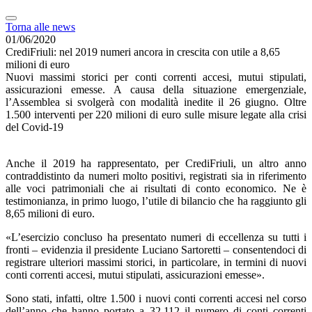
Torna alle news
01/06/2020
CrediFriuli: nel 2019 numeri ancora in crescita con utile a 8,65
milioni di euro
Nuovi massimi storici per conti correnti accesi, mutui stipulati,
assicurazioni emesse. A causa della situazione emergenziale,
l’Assemblea si svolgerà con modalità inedite il 26 giugno. Oltre
1.500 interventi per 220 milioni di euro sulle misure legate alla crisi
del Covid-19
Anche il 2019 ha rappresentato, per CrediFriuli, un altro anno
contraddistinto da numeri molto positivi, registrati sia in riferimento
alle voci patrimoniali che ai risultati di conto economico. Ne è
testimonianza, in primo luogo, l’utile di bilancio che ha raggiunto gli
8,65 milioni di euro.
«L’esercizio concluso ha presentato numeri di eccellenza su tutti i
fronti – evidenzia il presidente Luciano Sartoretti – consentendoci di
registrare ulteriori massimi storici, in particolare, in termini di nuovi
conti correnti accesi, mutui stipulati, assicurazioni emesse».
Sono stati, infatti, oltre 1.500 i nuovi conti correnti accesi nel corso
dell’anno che hanno portato a 32.112 il numero di conti correnti