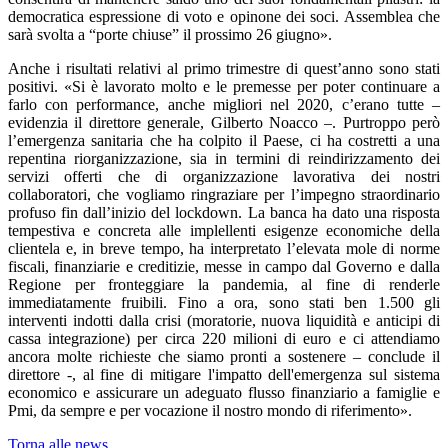
democratica espressione di voto e opinone dei soci. Assemblea che
sarà svolta a “porte chiuse” il prossimo 26 giugno».
Anche i risultati relativi al primo trimestre di quest’anno sono stati
positivi. «Si è lavorato molto e le premesse per poter continuare a
farlo con performance, anche migliori nel 2020, c’erano tutte –
evidenzia il direttore generale, Gilberto Noacco –. Purtroppo però
l’emergenza sanitaria che ha colpito il Paese, ci ha costretti a una
repentina riorganizzazione, sia in termini di reindirizzamento dei
servizi offerti che di organizzazione lavorativa dei nostri
collaboratori, che vogliamo ringraziare per l’impegno straordinario
profuso fin dall’inizio del lockdown. La banca ha dato una risposta
tempestiva e concreta alle implellenti esigenze economiche della
clientela e, in breve tempo, ha interpretato l’elevata mole di norme
fiscali, finanziarie e creditizie, messe in campo dal Governo e dalla
Regione per fronteggiare la pandemia, al fine di renderle
immediatamente fruibili. Fino a ora, sono stati ben 1.500 gli
interventi indotti dalla crisi (moratorie, nuova liquidità e anticipi di
cassa integrazione) per circa 220 milioni di euro e ci attendiamo
ancora molte richieste che siamo pronti a sostenere – conclude il
direttore -, al fine di mitigare l'impatto dell'emergenza sul sistema
economico e assicurare un adeguato flusso finanziario a famiglie e
Pmi, da sempre e per vocazione il nostro mondo di riferimento».
Torna alle news