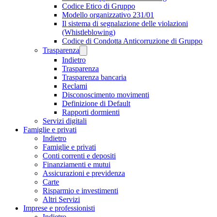
Codice Etico di Gruppo
Modello organizzativo 231/01
Il sistema di segnalazione delle violazioni
(Whistleblowing)
Codice di Condotta Anticorruzione di Gruppo
Trasparenza
Indietro
Trasparenza
Trasparenza bancaria
Reclami
Disconoscimento movimenti
Definizione di Default
Rapporti dormienti
Servizi digitali
Famiglie e privati
Indietro
Famiglie e privati
Conti correnti e depositi
Finanziamenti e mutui
Assicurazioni e previdenza
Carte
Risparmio e investimenti
Altri Servizi
Imprese e professionisti
Indietro