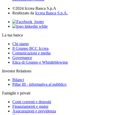
©2024 Iccrea Banca S.p.A
Realizzato da
Iccrea Banca S.p.A.
La tua banca
Chi siamo
Il Gruppo BCC Iccrea
Comunicazioni e media
Governance
Etica di Gruppo e Whistleblowing
Investor Relations
Bilanci
Pillar III - informativa al pubblico
Famiglie e privati
Conti correnti e depositi
Finanziamenti e mutui
Assicurazioni e previdenza