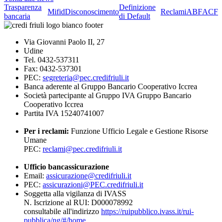
Trasparenza
Definizione
Mifid
Disconoscimento
Reclami
ABF
ACF
bancaria
di Default
Via Giovanni Paolo II, 27
Udine
Tel. 0432-537311
Fax: 0432-537301
PEC:
segreteria@pec.credifriuli.it
Banca aderente al Gruppo Bancario Cooperativo Iccrea
Società partecipante al Gruppo IVA Gruppo Bancario
Cooperativo Iccrea
Partita IVA 15240741007
Per i reclami:
Funzione Ufficio Legale e Gestione Risorse
Umane
PEC:
reclami@pec.credifriuli.it
Ufficio bancassicurazione
Email:
assicurazione@credifriuli.it
PEC:
assicurazioni@PEC.credifriuli.it
Soggetta alla vigilanza di IVASS
N. Iscrizione al RUI: D000078992
consultabile all'indirizzo
https://ruipubblico.ivass.it/rui-
pubblica/ng/#/home