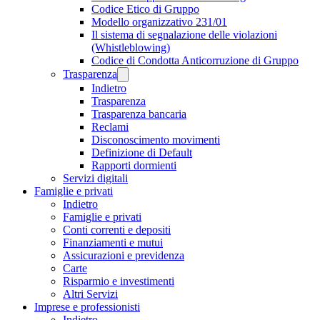
Codice Etico di Gruppo
Modello organizzativo 231/01
Il sistema di segnalazione delle violazioni
(Whistleblowing)
Codice di Condotta Anticorruzione di Gruppo
Trasparenza
Indietro
Trasparenza
Trasparenza bancaria
Reclami
Disconoscimento movimenti
Definizione di Default
Rapporti dormienti
Servizi digitali
Famiglie e privati
Indietro
Famiglie e privati
Conti correnti e depositi
Finanziamenti e mutui
Assicurazioni e previdenza
Carte
Risparmio e investimenti
Altri Servizi
Imprese e professionisti
Indietro