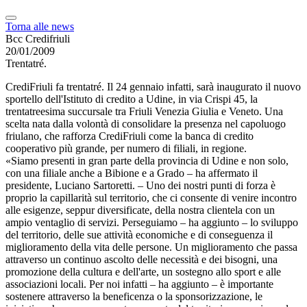
Torna alle news
Bcc Credifriuli
20/01/2009
Trentatré.
CrediFriuli fa trentatré. Il 24 gennaio infatti, sarà inaugurato il nuovo
sportello dell'Istituto di credito a Udine, in via Crispi 45, la
trentatreesima succursale tra Friuli Venezia Giulia e Veneto. Una
scelta nata dalla volontà di consolidare la presenza nel capoluogo
friulano, che rafforza CrediFriuli come la banca di credito
cooperativo più grande, per numero di filiali, in regione.
«Siamo presenti in gran parte della provincia di Udine e non solo,
con una filiale anche a Bibione e a Grado – ha affermato il
presidente, Luciano Sartoretti. – Uno dei nostri punti di forza è
proprio la capillarità sul territorio, che ci consente di venire incontro
alle esigenze, seppur diversificate, della nostra clientela con un
ampio ventaglio di servizi. Perseguiamo – ha aggiunto – lo sviluppo
del territorio, delle sue attività economiche e di conseguenza il
miglioramento della vita delle persone. Un miglioramento che passa
attraverso un continuo ascolto delle necessità e dei bisogni, una
promozione della cultura e dell'arte, un sostegno allo sport e alle
associazioni locali. Per noi infatti – ha aggiunto – è importante
sostenere attraverso la beneficenza o la sponsorizzazione, le