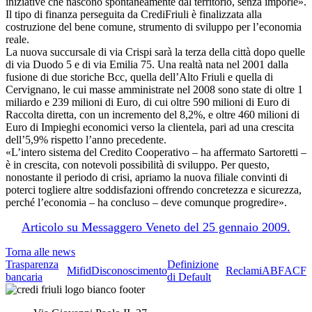
iniziative che nascono spontaneamente dal territorio, senza imporle».
Il tipo di finanza perseguita da CrediFriuli è finalizzata alla
costruzione del bene comune, strumento di sviluppo per l’economia
reale.
La nuova succursale di via Crispi sarà la terza della città dopo quelle
di via Duodo 5 e di via Emilia 75. Una realtà nata nel 2001 dalla
fusione di due storiche Bcc, quella dell’Alto Friuli e quella di
Cervignano, le cui masse amministrate nel 2008 sono state di oltre 1
miliardo e 239 milioni di Euro, di cui oltre 590 milioni di Euro di
Raccolta diretta, con un incremento del 8,2%, e oltre 460 milioni di
Euro di Impieghi economici verso la clientela, pari ad una crescita
dell’5,9% rispetto l’anno precedente.
«L’intero sistema del Credito Cooperativo – ha affermato Sartoretti –
è in crescita, con notevoli possibilità di sviluppo. Per questo,
nonostante il periodo di crisi, apriamo la nuova filiale convinti di
poterci togliere altre soddisfazioni offrendo concretezza e sicurezza,
perché l’economia – ha concluso – deve comunque progredire».
Articolo su Messaggero Veneto del 25 gennaio 2009.
Torna alle news
Trasparenza
Definizione
Mifid
Disconoscimento
Reclami
ABF
ACF
bancaria
di Default