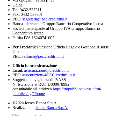
Via Giovanni Paolo II, 27
Udine
Tel. 0432-537311
Fax: 0432-537301
PEC:
segreteria@pec.credifriuli.it
Banca aderente al Gruppo Bancario Cooperativo Iccrea
Società partecipante al Gruppo IVA Gruppo Bancario
Cooperativo Iccrea
Partita IVA 15240741007
Per i reclami:
Funzione Ufficio Legale e Gestione Risorse
Umane
PEC:
reclami@pec.credifriuli.it
Ufficio bancassicurazione
Email:
assicurazione@credifriuli.it
PEC:
assicurazioni@PEC.credifriuli.it
Soggetta alla vigilanza di IVASS
N. Iscrizione al RUI: D000078992
consultabile all'indirizzo
https://ruipubblico.ivass.it/rui-
pubblica/ng/#/home
©2024 Iccrea Banca S.p.A
Realizzato da
Iccrea Banca S.p.A.