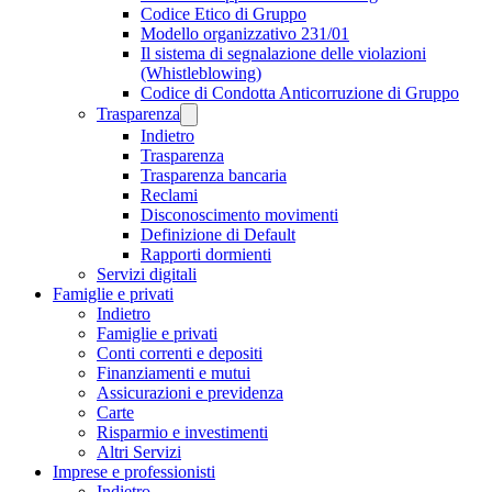
Codice Etico di Gruppo
Modello organizzativo 231/01
Il sistema di segnalazione delle violazioni
(Whistleblowing)
Codice di Condotta Anticorruzione di Gruppo
Trasparenza
Indietro
Trasparenza
Trasparenza bancaria
Reclami
Disconoscimento movimenti
Definizione di Default
Rapporti dormienti
Servizi digitali
Famiglie e privati
Indietro
Famiglie e privati
Conti correnti e depositi
Finanziamenti e mutui
Assicurazioni e previdenza
Carte
Risparmio e investimenti
Altri Servizi
Imprese e professionisti
Indietro