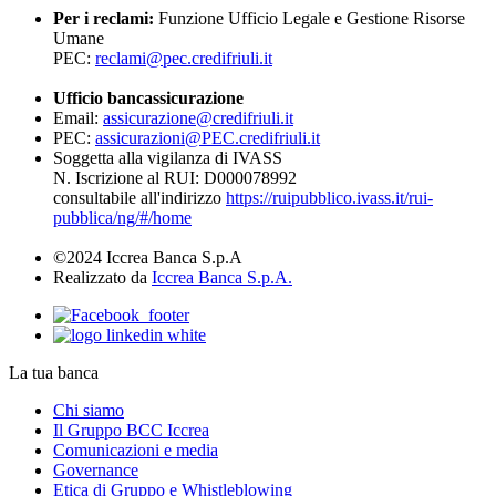
Per i reclami:
Funzione Ufficio Legale e Gestione Risorse
Umane
PEC:
reclami@pec.credifriuli.it
Ufficio bancassicurazione
Email:
assicurazione@credifriuli.it
PEC:
assicurazioni@PEC.credifriuli.it
Soggetta alla vigilanza di IVASS
N. Iscrizione al RUI: D000078992
consultabile all'indirizzo
https://ruipubblico.ivass.it/rui-
pubblica/ng/#/home
©2024 Iccrea Banca S.p.A
Realizzato da
Iccrea Banca S.p.A.
La tua banca
Chi siamo
Il Gruppo BCC Iccrea
Comunicazioni e media
Governance
Etica di Gruppo e Whistleblowing