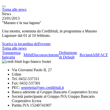
Torna alle news
News
23/01/2013
"Marano e la sua laguna"
Una mostra, sostenuta da Credifriuli, in programma a Marano
Lagunare dal 01 al 10 febbraio.
Scarica la locandina dell'evento
Torna alle news
Trasparenza
Definizione
Mifid
Disconoscimento
Reclami
ABF
ACF
bancaria
di Default
Via Giovanni Paolo II, 27
Udine
Tel. 0432-537311
Fax: 0432-537301
PEC:
segreteria@pec.credifriuli.it
Banca aderente al Gruppo Bancario Cooperativo Iccrea
Società partecipante al Gruppo IVA Gruppo Bancario
Cooperativo Iccrea
Partita IVA 15240741007