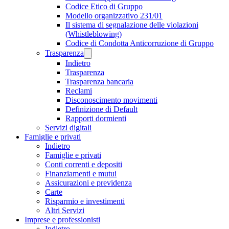
Codice Etico di Gruppo
Modello organizzativo 231/01
Il sistema di segnalazione delle violazioni
(Whistleblowing)
Codice di Condotta Anticorruzione di Gruppo
Trasparenza
Indietro
Trasparenza
Trasparenza bancaria
Reclami
Disconoscimento movimenti
Definizione di Default
Rapporti dormienti
Servizi digitali
Famiglie e privati
Indietro
Famiglie e privati
Conti correnti e depositi
Finanziamenti e mutui
Assicurazioni e previdenza
Carte
Risparmio e investimenti
Altri Servizi
Imprese e professionisti
Indietro