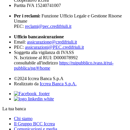
Cooperativo Iccrea
Partita IVA 15240741007
Per i reclami:
Funzione Ufficio Legale e Gestione Risorse
Umane
PEC:
reclami@pec.credifriuli.it
Ufficio bancassicurazione
Email:
assicurazione@credifriuli.it
PEC:
assicurazioni@PEC.credifriuli.it
Soggetta alla vigilanza di IVASS
N. Iscrizione al RUI: D000078992
consultabile all'indirizzo
https://ruipubblico.ivass.it/rui-
pubblica/ng/#/home
©2024 Iccrea Banca S.p.A
Realizzato da
Iccrea Banca S.p.A.
La tua banca
Chi siamo
Il Gruppo BCC Iccrea
Comunicazioni e media