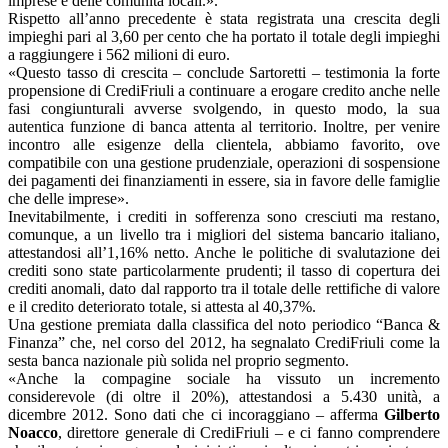
imprese e delle comunità locali.».
Rispetto all’anno precedente è stata registrata una crescita degli
impieghi pari al 3,60 per cento che ha portato il totale degli impieghi
a raggiungere i 562 milioni di euro.
«Questo tasso di crescita – conclude Sartoretti – testimonia la forte
propensione di CrediFriuli a continuare a erogare credito anche nelle
fasi congiunturali avverse svolgendo, in questo modo, la sua
autentica funzione di banca attenta al territorio. Inoltre, per venire
incontro alle esigenze della clientela, abbiamo favorito, ove
compatibile con una gestione prudenziale, operazioni di sospensione
dei pagamenti dei finanziamenti in essere, sia in favore delle famiglie
che delle imprese».
Inevitabilmente, i crediti in sofferenza sono cresciuti ma restano,
comunque, a un livello tra i migliori del sistema bancario italiano,
attestandosi all’1,16% netto. Anche le politiche di svalutazione dei
crediti sono state particolarmente prudenti; il tasso di copertura dei
crediti anomali, dato dal rapporto tra il totale delle rettifiche di valore
e il credito deteriorato totale, si attesta al 40,37%.
Una gestione premiata dalla classifica del noto periodico “Banca &
Finanza” che, nel corso del 2012, ha segnalato CrediFriuli come la
sesta banca nazionale più solida nel proprio segmento.
«Anche la compagine sociale ha vissuto un incremento
considerevole (di oltre il 20%), attestandosi a 5.430 unità, a
dicembre 2012. Sono dati che ci incoraggiano – afferma
Gilberto
Noacco
, direttore generale di CrediFriuli – e ci fanno comprendere