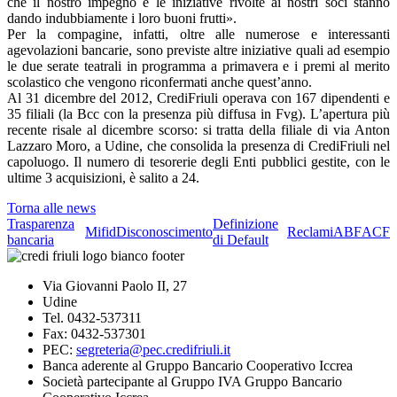
che il nostro impegno e le iniziative rivolte ai nostri soci stanno
dando indubbiamente i loro buoni frutti».
Per la compagine, infatti, oltre alle numerose e interessanti
agevolazioni bancarie, sono previste altre iniziative quali ad esempio
le due serate teatrali in programma a primavera e i premi al merito
scolastico che vengono riconfermati anche quest’anno.
Al 31 dicembre del 2012, CrediFriuli operava con 167 dipendenti e
35 filiali (la Bcc con la presenza più diffusa in Fvg). L’apertura più
recente risale al dicembre scorso: si tratta della filiale di via Anton
Lazzaro Moro, a Udine, che consolida la presenza di CrediFriuli nel
capoluogo. Il numero di tesorerie degli Enti pubblici gestite, con le
ultime 3 acquisizioni, è salito a 24.
Torna alle news
Trasparenza
Definizione
Mifid
Disconoscimento
Reclami
ABF
ACF
bancaria
di Default
Via Giovanni Paolo II, 27
Udine
Tel. 0432-537311
Fax: 0432-537301
PEC:
segreteria@pec.credifriuli.it
Banca aderente al Gruppo Bancario Cooperativo Iccrea
Società partecipante al Gruppo IVA Gruppo Bancario