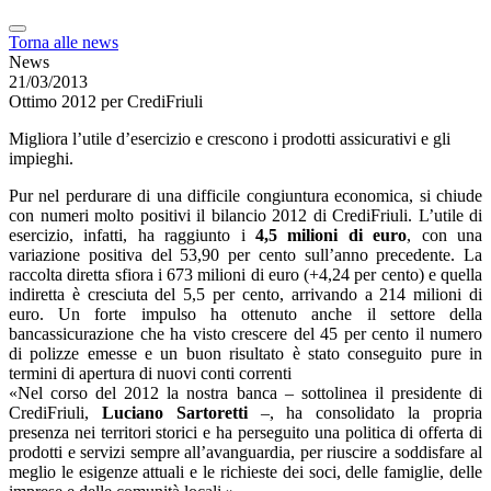
Torna alle news
News
21/03/2013
Ottimo 2012 per CrediFriuli
Migliora l’utile d’esercizio e crescono i prodotti assicurativi e gli
impieghi.
Pur nel perdurare di una difficile congiuntura economica, si chiude
con numeri molto positivi il bilancio 2012 di CrediFriuli. L’utile di
esercizio, infatti, ha raggiunto i
4,5 milioni di euro
, con una
variazione positiva del 53,90 per cento sull’anno precedente. La
raccolta diretta sfiora i 673 milioni di euro (+4,24 per cento) e quella
indiretta è cresciuta del 5,5 per cento, arrivando a 214 milioni di
euro. Un forte impulso ha ottenuto anche il settore della
bancassicurazione che ha visto crescere del 45 per cento il numero
di polizze emesse e un buon risultato è stato conseguito pure in
termini di apertura di nuovi conti correnti
«Nel corso del 2012 la nostra banca – sottolinea il presidente di
CrediFriuli,
Luciano Sartoretti
–, ha consolidato la propria
presenza nei territori storici e ha perseguito una politica di offerta di
prodotti e servizi sempre all’avanguardia, per riuscire a soddisfare al
meglio le esigenze attuali e le richieste dei soci, delle famiglie, delle