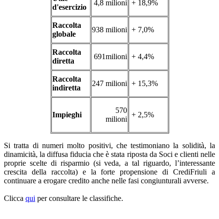
4,8 milioni
+ 18,9%
d'esercizio
Raccolta
938 milioni
+ 7,0%
globale
Raccolta
691milioni
+ 4,4%
diretta
Raccolta
247 milioni
+ 15,3%
indiretta
570
Impieghi
+ 2,5%
milioni
Si tratta di numeri molto positivi, che testimoniano la solidità, la
dinamicità, la diffusa fiducia che è stata riposta da Soci e clienti nelle
proprie scelte di risparmio (si veda, a tal riguardo, l’interessante
crescita della raccolta) e la forte propensione di CrediFriuli a
continuare a erogare credito anche nelle fasi congiunturali avverse.
Clicca
qui
per consultare le classifiche.