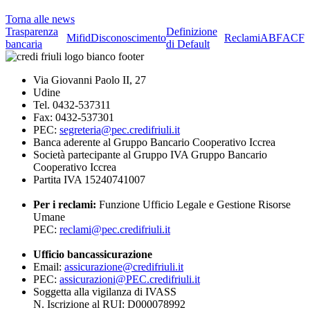
Torna alle news
Trasparenza
Definizione
Mifid
Disconoscimento
Reclami
ABF
ACF
bancaria
di Default
Via Giovanni Paolo II, 27
Udine
Tel. 0432-537311
Fax: 0432-537301
PEC:
segreteria@pec.credifriuli.it
Banca aderente al Gruppo Bancario Cooperativo Iccrea
Società partecipante al Gruppo IVA Gruppo Bancario
Cooperativo Iccrea
Partita IVA 15240741007
Per i reclami:
Funzione Ufficio Legale e Gestione Risorse
Umane
PEC:
reclami@pec.credifriuli.it
Ufficio bancassicurazione
Email:
assicurazione@credifriuli.it
PEC:
assicurazioni@PEC.credifriuli.it
Soggetta alla vigilanza di IVASS
N. Iscrizione al RUI: D000078992