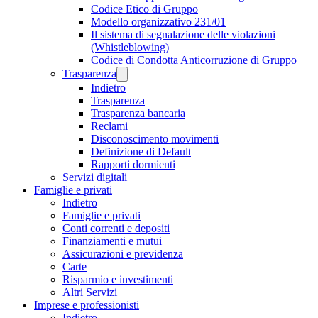
Codice Etico di Gruppo
Modello organizzativo 231/01
Il sistema di segnalazione delle violazioni
(Whistleblowing)
Codice di Condotta Anticorruzione di Gruppo
Trasparenza
Indietro
Trasparenza
Trasparenza bancaria
Reclami
Disconoscimento movimenti
Definizione di Default
Rapporti dormienti
Servizi digitali
Famiglie e privati
Indietro
Famiglie e privati
Conti correnti e depositi
Finanziamenti e mutui
Assicurazioni e previdenza
Carte
Risparmio e investimenti
Altri Servizi
Imprese e professionisti
Indietro