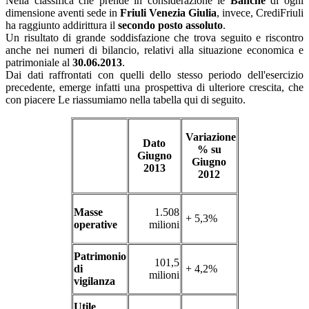
Nella classifica che prende in considerazione le
Banche
di ogni
dimensione aventi sede in
Friuli Venezia Giulia
, invece, CrediFriuli
ha raggiunto addirittura il
secondo posto assoluto
.
Un risultato di grande soddisfazione che trova seguito e riscontro
anche nei numeri di bilancio, relativi alla situazione economica e
patrimoniale al
30.06.2013
.
Dai dati raffrontati con quelli dello stesso periodo dell'esercizio
precedente, emerge infatti una prospettiva di ulteriore crescita, che
con piacere Le riassumiamo nella tabella qui di seguito.
Variazione
Dato
% su
Giugno
Giugno
2013
2012
Masse
1.508
+ 5,3%
operative
milioni
Patrimonio
101,5
di
+ 4,2%
milioni
vigilanza
Utile