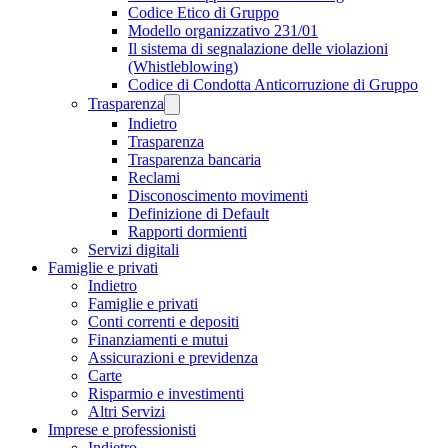
Codice Etico di Gruppo
Modello organizzativo 231/01
Il sistema di segnalazione delle violazioni
(Whistleblowing)
Codice di Condotta Anticorruzione di Gruppo
Trasparenza
Indietro
Trasparenza
Trasparenza bancaria
Reclami
Disconoscimento movimenti
Definizione di Default
Rapporti dormienti
Servizi digitali
Famiglie e privati
Indietro
Famiglie e privati
Conti correnti e depositi
Finanziamenti e mutui
Assicurazioni e previdenza
Carte
Risparmio e investimenti
Altri Servizi
Imprese e professionisti
Indietro