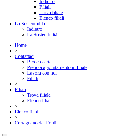
Indietro
Filiali
Trova filiale
Elenco filiali
La Sostenibilità
Indietro
La Sostenibilità
Home
>
Contattaci
Blocco carte
Prenota appuntamento in filiale
Lavora con noi
Filiali
>
Filiali
Trova filiale
Elenco filiali
>
Elenco filiali
>
Cervignano del Friuli