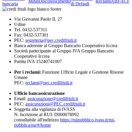
Mifid
Disconoscimento
Reclami
ABF
ACF
bancaria
di Default
Via Giovanni Paolo II, 27
Udine
Tel. 0432-537311
Fax: 0432-537301
PEC:
segreteria@pec.credifriuli.it
Banca aderente al Gruppo Bancario Cooperativo Iccrea
Società partecipante al Gruppo IVA Gruppo Bancario
Cooperativo Iccrea
Partita IVA 15240741007
Per i reclami:
Funzione Ufficio Legale e Gestione Risorse
Umane
PEC:
reclami@pec.credifriuli.it
Ufficio bancassicurazione
Email:
assicurazione@credifriuli.it
PEC:
assicurazioni@PEC.credifriuli.it
Soggetta alla vigilanza di IVASS
N. Iscrizione al RUI: D000078992
consultabile all'indirizzo
https://ruipubblico.ivass.it/rui-
pubblica/ng/#/home