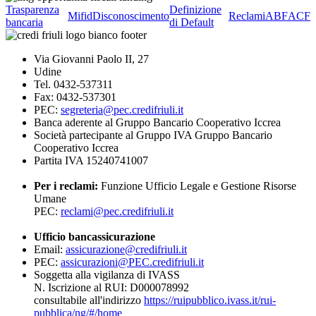
Trasparenza
Definizione
Mifid
Disconoscimento
Reclami
ABF
ACF
bancaria
di Default
Via Giovanni Paolo II, 27
Udine
Tel. 0432-537311
Fax: 0432-537301
PEC:
segreteria@pec.credifriuli.it
Banca aderente al Gruppo Bancario Cooperativo Iccrea
Società partecipante al Gruppo IVA Gruppo Bancario
Cooperativo Iccrea
Partita IVA 15240741007
Per i reclami:
Funzione Ufficio Legale e Gestione Risorse
Umane
PEC:
reclami@pec.credifriuli.it
Ufficio bancassicurazione
Email:
assicurazione@credifriuli.it
PEC:
assicurazioni@PEC.credifriuli.it
Soggetta alla vigilanza di IVASS
N. Iscrizione al RUI: D000078992
consultabile all'indirizzo
https://ruipubblico.ivass.it/rui-
pubblica/ng/#/home