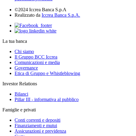
©2024 Iccrea Banca S.p.A
Realizzato da
Iccrea Banca S.p.A.
La tua banca
Chi siamo
Il Gruppo BCC Iccrea
Comunicazioni e media
Governance
Etica di Gruppo e Whistleblowing
Investor Relations
Bilanci
Pillar III - informativa al pubblico
Famiglie e privati
Conti correnti e depositi
Finanziamenti e mutui
Assicurazioni e previdenza