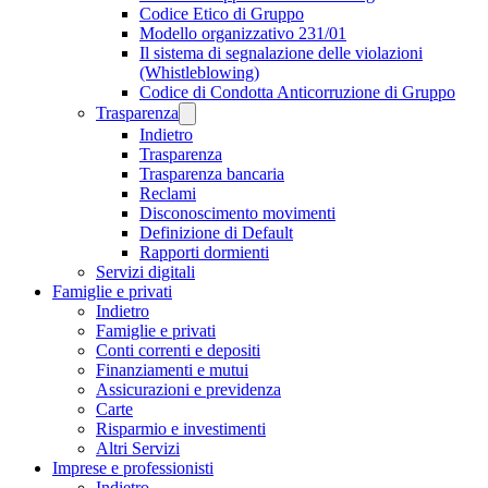
Codice Etico di Gruppo
Modello organizzativo 231/01
Il sistema di segnalazione delle violazioni
(Whistleblowing)
Codice di Condotta Anticorruzione di Gruppo
Trasparenza
Indietro
Trasparenza
Trasparenza bancaria
Reclami
Disconoscimento movimenti
Definizione di Default
Rapporti dormienti
Servizi digitali
Famiglie e privati
Indietro
Famiglie e privati
Conti correnti e depositi
Finanziamenti e mutui
Assicurazioni e previdenza
Carte
Risparmio e investimenti
Altri Servizi
Imprese e professionisti
Indietro