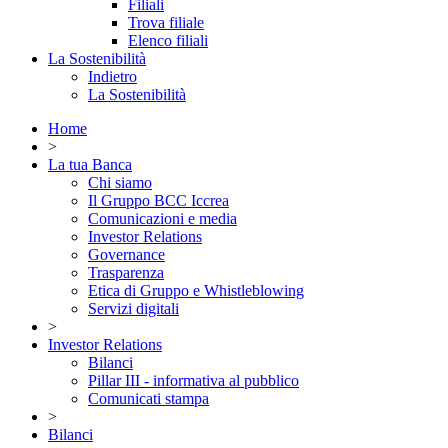
Filiali
Trova filiale
Elenco filiali
La Sostenibilità
Indietro
La Sostenibilità
Home
>
La tua Banca
Chi siamo
Il Gruppo BCC Iccrea
Comunicazioni e media
Investor Relations
Governance
Trasparenza
Etica di Gruppo e Whistleblowing
Servizi digitali
>
Investor Relations
Bilanci
Pillar III - informativa al pubblico
Comunicati stampa
>
Bilanci