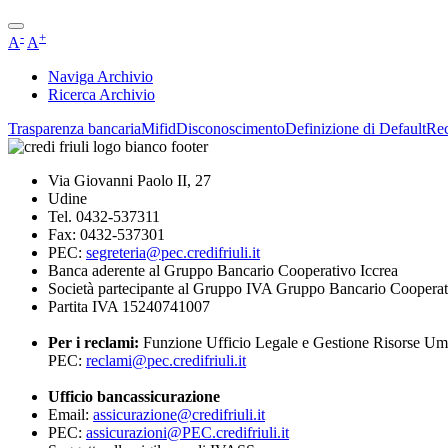
-
+
A
A
Naviga Archivio
Ricerca Archivio
Trasparenza bancaria
Mifid
Disconoscimento
Definizione di Default
Re
Via Giovanni Paolo II, 27
Udine
Tel. 0432-537311
Fax: 0432-537301
PEC:
segreteria@pec.credifriuli.it
Banca aderente al Gruppo Bancario Cooperativo Iccrea
Società partecipante al Gruppo IVA Gruppo Bancario Cooperat
Partita IVA 15240741007
Per i reclami:
Funzione Ufficio Legale e Gestione Risorse U
PEC:
reclami@pec.credifriuli.it
Ufficio bancassicurazione
Email:
assicurazione@credifriuli.it
PEC:
assicurazioni@PEC.credifriuli.it