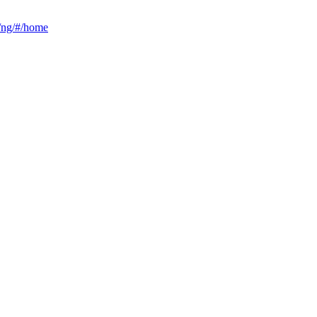
ca/ng/#/home