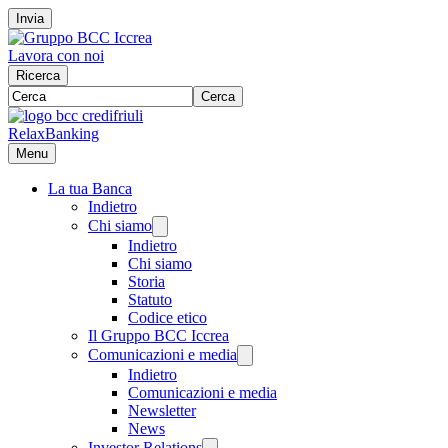
Invia
Lavora con noi
Ricerca
Cerca
RelaxBanking
Menu
La tua Banca
Indietro
Chi siamo
Indietro
Chi siamo
Storia
Statuto
Codice etico
Il Gruppo BCC Iccrea
Comunicazioni e media
Indietro
Comunicazioni e media
Newsletter
News
Investor Relations