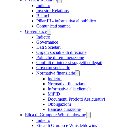
Indietro
Investor Relations
Bilanci
Pillar III - informativa al pubblico
Comunicati stampa
Governance
Indietro
Governance
Dati Societari
Organi sociali e di direzione
Politiche di remunerazione
Conflitti di interessi soggetti collegati
Governo societario
Normativa finanziaria
Indietro
Normativa finanziaria
Informativa alla clientela
MiFID
Documenti Prodotti Assicurativi
Obbligazioni
Bancassicurazione
Etica di Gruppo e Whistleblowing
Indietro
Etica di Gruppo e Whistleblowing