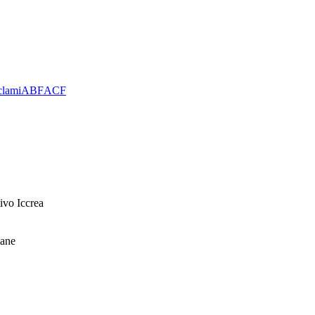
clami
ABF
ACF
ivo Iccrea
mane