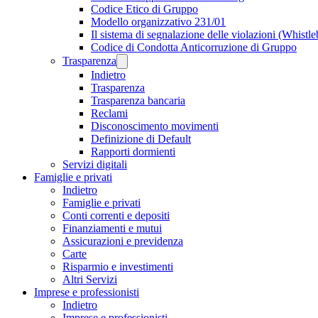
Codice Etico di Gruppo
Modello organizzativo 231/01
Il sistema di segnalazione delle violazioni (Whistl
Codice di Condotta Anticorruzione di Gruppo
Trasparenza
Indietro
Trasparenza
Trasparenza bancaria
Reclami
Disconoscimento movimenti
Definizione di Default
Rapporti dormienti
Servizi digitali
Famiglie e privati
Indietro
Famiglie e privati
Conti correnti e depositi
Finanziamenti e mutui
Assicurazioni e previdenza
Carte
Risparmio e investimenti
Altri Servizi
Imprese e professionisti
Indietro
Imprese e professionisti