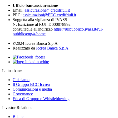
Ufficio bancassicurazione
Email:
assicurazione@credifriuli.it
PEC:
assicurazioni@PEC.credifriuli.it
Soggetta alla vigilanza di IVASS
N. Iscrizione al RUI: D000078992
consultabile all'indirizzo
https://ruipubblico.ivass.it/rui-
pubblica/ng/#/home
©2024 Iccrea Banca S.p.A
Realizzato da
Iccrea Banca S.p.A.
La tua banca
Chi siamo
Il Gruppo BCC Iccrea
Comunicazioni e media
Governance
Etica di Gruppo e Whistleblowing
Investor Relations
Bilanci