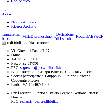
Codice etico
-
+
A
A
Naviga Archivio
Ricerca Archivio
Trasparenza
Definizione
Mifid
Disconoscimento
Reclami
ABF
ACF
bancaria
di Default
Via Giovanni Paolo II, 27
Udine
Tel. 0432-537311
Fax: 0432-537301
PEC:
segreteria@pec.credifriuli.it
Banca aderente al Gruppo Bancario Cooperativo Iccrea
Società partecipante al Gruppo IVA Gruppo Bancario
Cooperativo Iccrea
Partita IVA 15240741007
Per i reclami:
Funzione Ufficio Legale e Gestione Risorse
Umane
PEC:
reclami@pec.credifriuli.it