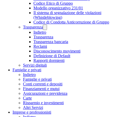
Codice Etico di Gruppo
Modello organizzativo 231/01
Il sistema di segnalazione delle violazioni
(Whistleblowing)
Codice di Condotta Anticorruzione di Gruppo
Trasparenza
Indietro
Trasparenza
Trasparenza bancaria
Reclami
Disconoscimento movimenti
Definizione di Default
Rapporti dormienti
Servizi digitali
Famiglie e privati
Indietro
Famiglie e privati
Conti correnti e depositi
Finanziamenti e mutui
Assicurazioni e previdenza
Carte
Risparmio e investimenti
Altri Servizi
Imprese e professionisti
Indietro