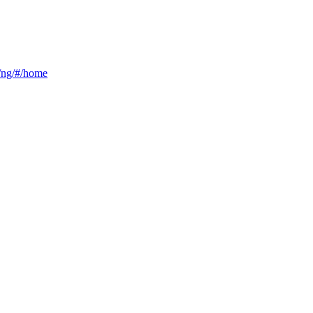
ca/ng/#/home