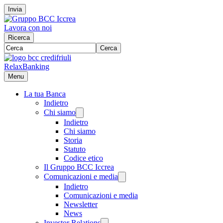
Invia
Lavora con noi
Ricerca
Cerca
RelaxBanking
Menu
La tua Banca
Indietro
Chi siamo
Indietro
Chi siamo
Storia
Statuto
Codice etico
Il Gruppo BCC Iccrea
Comunicazioni e media
Indietro
Comunicazioni e media
Newsletter
News
Investor Relations