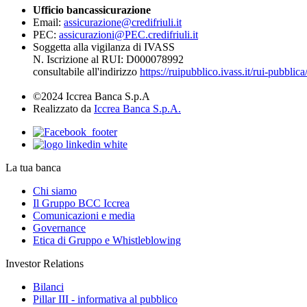
Ufficio bancassicurazione
Email:
assicurazione@credifriuli.it
PEC:
assicurazioni@PEC.credifriuli.it
Soggetta alla vigilanza di IVASS
N. Iscrizione al RUI: D000078992
consultabile all'indirizzo
https://ruipubblico.ivass.it/rui-pubbli
©2024 Iccrea Banca S.p.A
Realizzato da
Iccrea Banca S.p.A.
La tua banca
Chi siamo
Il Gruppo BCC Iccrea
Comunicazioni e media
Governance
Etica di Gruppo e Whistleblowing
Investor Relations
Bilanci
Pillar III - informativa al pubblico