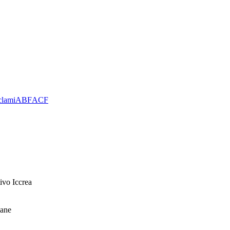
clami
ABF
ACF
ivo Iccrea
mane