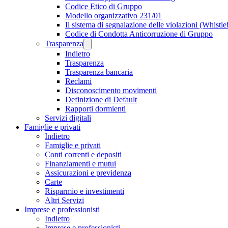
Codice Etico di Gruppo
Modello organizzativo 231/01
Il sistema di segnalazione delle violazioni (Whistl
Codice di Condotta Anticorruzione di Gruppo
Trasparenza
Indietro
Trasparenza
Trasparenza bancaria
Reclami
Disconoscimento movimenti
Definizione di Default
Rapporti dormienti
Servizi digitali
Famiglie e privati
Indietro
Famiglie e privati
Conti correnti e depositi
Finanziamenti e mutui
Assicurazioni e previdenza
Carte
Risparmio e investimenti
Altri Servizi
Imprese e professionisti
Indietro
Imprese e professionisti