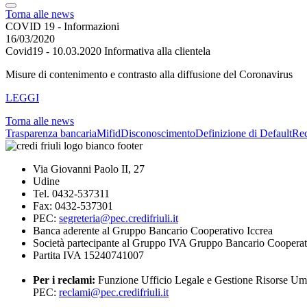
Torna alle news
COVID 19 - Informazioni
16/03/2020
Covid19 - 10.03.2020 Informativa alla clientela
Misure di contenimento e contrasto alla diffusione del Coronavirus
LEGGI
Torna alle news
Trasparenza bancaria
Mifid
Disconoscimento
Definizione di Default
Re
Via Giovanni Paolo II, 27
Udine
Tel. 0432-537311
Fax: 0432-537301
PEC:
segreteria@pec.credifriuli.it
Banca aderente al Gruppo Bancario Cooperativo Iccrea
Società partecipante al Gruppo IVA Gruppo Bancario Cooperat
Partita IVA 15240741007
Per i reclami:
Funzione Ufficio Legale e Gestione Risorse U
PEC:
reclami@pec.credifriuli.it