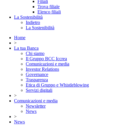
Filiali
Trova filiale
Elenco filiali
La Sostenibilità
Indietro
La Sostenibilità
Home
>
La tua Banca
Chi siamo
Il Gruppo BCC Iccrea
Comunicazioni e media
Investor Relations
Governance
Trasparenza
Etica di Gruppo e Whistleblowing
Servizi digitali
>
Comunicazioni e media
Newsletter
News
>
News