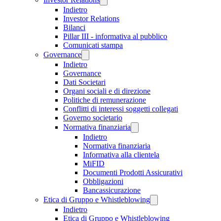
Indietro
Investor Relations
Bilanci
Pillar III - informativa al pubblico
Comunicati stampa
Governance
Indietro
Governance
Dati Societari
Organi sociali e di direzione
Politiche di remunerazione
Conflitti di interessi soggetti collegati
Governo societario
Normativa finanziaria
Indietro
Normativa finanziaria
Informativa alla clientela
MiFID
Documenti Prodotti Assicurativi
Obbligazioni
Bancassicurazione
Etica di Gruppo e Whistleblowing
Indietro
Etica di Gruppo e Whistleblowing